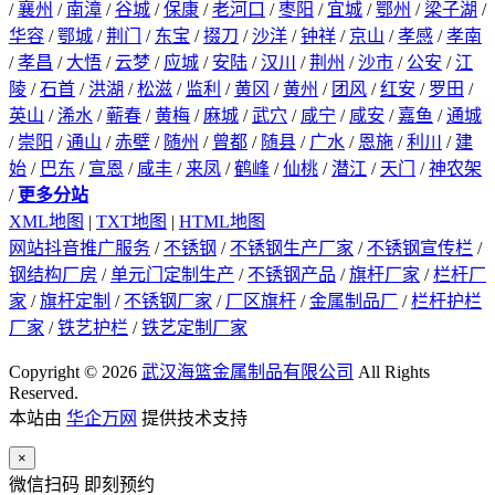
/
襄州
/
南漳
/
谷城
/
保康
/
老河口
/
枣阳
/
宜城
/
鄂州
/
梁子湖
/
华容
/
鄂城
/
荆门
/
东宝
/
掇刀
/
沙洋
/
钟祥
/
京山
/
孝感
/
孝南
/
孝昌
/
大悟
/
云梦
/
应城
/
安陆
/
汉川
/
荆州
/
沙市
/
公安
/
江
陵
/
石首
/
洪湖
/
松滋
/
监利
/
黄冈
/
黄州
/
团风
/
红安
/
罗田
/
英山
/
浠水
/
蕲春
/
黄梅
/
麻城
/
武穴
/
咸宁
/
咸安
/
嘉鱼
/
通城
/
崇阳
/
通山
/
赤壁
/
随州
/
曾都
/
随县
/
广水
/
恩施
/
利川
/
建
始
/
巴东
/
宣恩
/
咸丰
/
来凤
/
鹤峰
/
仙桃
/
潜江
/
天门
/
神农架
/
更多分站
XML地图
|
TXT地图
|
HTML地图
网站抖音推广服务
/
不锈钢
/
不锈钢生产厂家
/
不锈钢宣传栏
/
钢结构厂房
/
单元门定制生产
/
不锈钢产品
/
旗杆厂家
/
栏杆厂
家
/
旗杆定制
/
不锈钢厂家
/
厂区旗杆
/
金属制品厂
/
栏杆护栏
厂家
/
铁艺护栏
/
铁艺定制厂家
Copyright © 2026
武汉海篮金属制品有限公司
All Rights
Reserved.
本站由
华企万网
提供技术支持
×
微信扫码 即刻预约