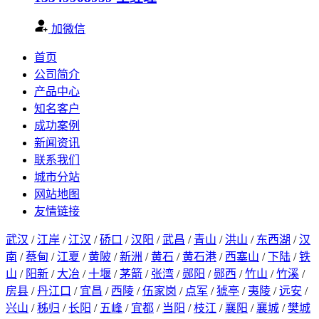
加微信
首页
公司简介
产品中心
知名客户
成功案例
新闻资讯
联系我们
城市分站
网站地图
友情链接
武汉
/
江岸
/
江汉
/
硚口
/
汉阳
/
武昌
/
青山
/
洪山
/
东西湖
/
汉
南
/
蔡甸
/
江夏
/
黄陂
/
新洲
/
黄石
/
黄石港
/
西塞山
/
下陆
/
铁
山
/
阳新
/
大冶
/
十堰
/
茅箭
/
张湾
/
郧阳
/
郧西
/
竹山
/
竹溪
/
房县
/
丹江口
/
宜昌
/
西陵
/
伍家岗
/
点军
/
猇亭
/
夷陵
/
远安
/
兴山
/
秭归
/
长阳
/
五峰
/
宜都
/
当阳
/
枝江
/
襄阳
/
襄城
/
樊城