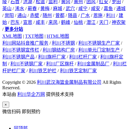
陵
/
石首
/
洪湖
/
松滋
/
监利
/
黄冈
/
黄州
/
团风
/
红安
/
罗田
/
英山
/
浠水
/
蕲春
/
黄梅
/
麻城
/
武穴
/
咸宁
/
咸安
/
嘉鱼
/
通城
/
崇阳
/
通山
/
赤壁
/
随州
/
曾都
/
随县
/
广水
/
恩施
/
利川
/
建
始
/
巴东
/
宣恩
/
咸丰
/
来凤
/
鹤峰
/
仙桃
/
潜江
/
天门
/
神农架
/
更多分站
XML地图
|
TXT地图
|
HTML地图
利川网站抖音推广服务
/
利川不锈钢
/
利川不锈钢生产厂家
/
利川不锈钢宣传栏
/
利川钢结构厂房
/
利川单元门定制生产
/
利川不锈钢产品
/
利川旗杆厂家
/
利川栏杆厂家
/
利川旗杆定
制
/
利川不锈钢厂家
/
利川厂区旗杆
/
利川金属制品厂
/
利川栏
杆护栏厂家
/
利川铁艺护栏
/
利川铁艺定制厂家
Copyright © 2026
利川武汉海篮金属制品有限公司
All Rights
Reserved.
本站由
利川华企万网
提供技术支持
×
微信扫码 即刻预约
回顶部