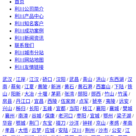
首页
利川公司简介
利川产品中心
利川知名客户
利川成功案例
利川新闻资讯
联系我们
利川城市分站
利川网站地图
利川友情链接
武汉
/
江岸
/
江汉
/
硚口
/
汉阳
/
武昌
/
青山
/
洪山
/
东西湖
/
汉
南
/
蔡甸
/
江夏
/
黄陂
/
新洲
/
黄石
/
黄石港
/
西塞山
/
下陆
/
铁
山
/
阳新
/
大冶
/
十堰
/
茅箭
/
张湾
/
郧阳
/
郧西
/
竹山
/
竹溪
/
房县
/
丹江口
/
宜昌
/
西陵
/
伍家岗
/
点军
/
猇亭
/
夷陵
/
远安
/
兴山
/
秭归
/
长阳
/
五峰
/
宜都
/
当阳
/
枝江
/
襄阳
/
襄城
/
樊城
/
襄州
/
南漳
/
谷城
/
保康
/
老河口
/
枣阳
/
宜城
/
鄂州
/
梁子湖
/
华容
/
鄂城
/
荆门
/
东宝
/
掇刀
/
沙洋
/
钟祥
/
京山
/
孝感
/
孝南
/
孝昌
/
大悟
/
云梦
/
应城
/
安陆
/
汉川
/
荆州
/
沙市
/
公安
/
江