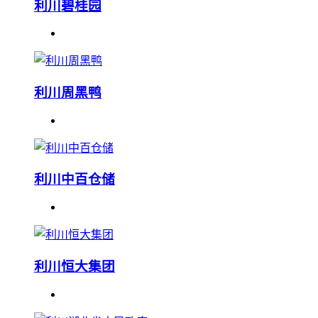
利川碧桂园
利川周黑鸭
利川中百仓储
利川恒大集团