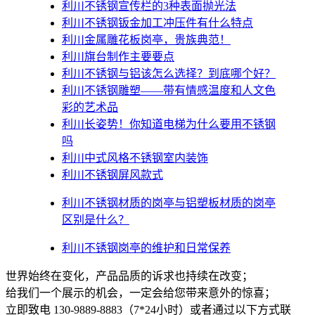
利川不锈钢宣传栏的3种表面抛光法
利川不锈钢钣金加工冲压件有什么特点
利川金属雕花板岗亭，贵族典范！
利川旗台制作主要要点
利川不锈钢与铝该怎么选择？到底哪个好？
利川不锈钢雕塑——带有情感温度和人文色
彩的艺术品
利川​长姿势！你知道电梯为什么要用不锈钢
吗
利川中式风格不锈钢室内装饰
利川不锈钢屏风款式
利川不锈钢材质的岗亭与铝塑板材质的岗亭
区别是什么？
利川不锈钢岗亭的维护和日常保养
世界始终在变化，产品品质的诉求也持续在改变；
给我们一个展示的机会，一定会给您带来意外的惊喜；
立即致电 130-9889-8883（7*24小时）或者通过以下方式联