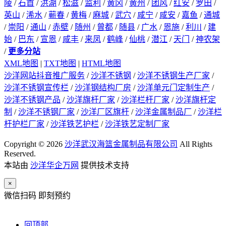
陵
/
石首
/
洪湖
/
松滋
/
监利
/
黄冈
/
黄州
/
团风
/
红安
/
罗田
/
英山
/
浠水
/
蕲春
/
黄梅
/
麻城
/
武穴
/
咸宁
/
咸安
/
嘉鱼
/
通城
/
崇阳
/
通山
/
赤壁
/
随州
/
曾都
/
随县
/
广水
/
恩施
/
利川
/
建
始
/
巴东
/
宣恩
/
咸丰
/
来凤
/
鹤峰
/
仙桃
/
潜江
/
天门
/
神农架
/
更多分站
XML地图
|
TXT地图
|
HTML地图
沙洋网站抖音推广服务
/
沙洋不锈钢
/
沙洋不锈钢生产厂家
/
沙洋不锈钢宣传栏
/
沙洋钢结构厂房
/
沙洋单元门定制生产
/
沙洋不锈钢产品
/
沙洋旗杆厂家
/
沙洋栏杆厂家
/
沙洋旗杆定
制
/
沙洋不锈钢厂家
/
沙洋厂区旗杆
/
沙洋金属制品厂
/
沙洋栏
杆护栏厂家
/
沙洋铁艺护栏
/
沙洋铁艺定制厂家
Copyright © 2026
沙洋武汉海篮金属制品有限公司
All Rights
Reserved.
本站由
沙洋华企万网
提供技术支持
×
微信扫码 即刻预约
回顶部