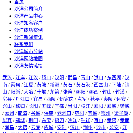
首页
沙洋公司简介
沙洋产品中心
沙洋知名客户
沙洋成功案例
沙洋新闻资讯
联系我们
沙洋城市分站
沙洋网站地图
沙洋友情链接
武汉
/
江岸
/
江汉
/
硚口
/
汉阳
/
武昌
/
青山
/
洪山
/
东西湖
/
汉
南
/
蔡甸
/
江夏
/
黄陂
/
新洲
/
黄石
/
黄石港
/
西塞山
/
下陆
/
铁
山
/
阳新
/
大冶
/
十堰
/
茅箭
/
张湾
/
郧阳
/
郧西
/
竹山
/
竹溪
/
房县
/
丹江口
/
宜昌
/
西陵
/
伍家岗
/
点军
/
猇亭
/
夷陵
/
远安
/
兴山
/
秭归
/
长阳
/
五峰
/
宜都
/
当阳
/
枝江
/
襄阳
/
襄城
/
樊城
/
襄州
/
南漳
/
谷城
/
保康
/
老河口
/
枣阳
/
宜城
/
鄂州
/
梁子湖
/
华容
/
鄂城
/
荆门
/
东宝
/
掇刀
/
沙洋
/
钟祥
/
京山
/
孝感
/
孝南
/
孝昌
/
大悟
/
云梦
/
应城
/
安陆
/
汉川
/
荆州
/
沙市
/
公安
/
江