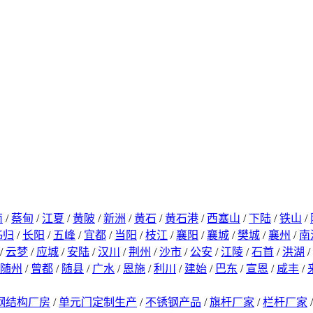
南
/
蔡甸
/
江夏
/
黄陂
/
新洲
/
黄石
/
黄石港
/
西塞山
/
下陆
/
铁山
/
秭归
/
长阳
/
五峰
/
宜都
/
当阳
/
枝江
/
襄阳
/
襄城
/
樊城
/
襄州
/
南
/
云梦
/
应城
/
安陆
/
汉川
/
荆州
/
沙市
/
公安
/
江陵
/
石首
/
洪湖
/
随州
/
曾都
/
随县
/
广水
/
恩施
/
利川
/
建始
/
巴东
/
宣恩
/
咸丰
/
钢结构厂房
/
单元门定制生产
/
不锈钢产品
/
旗杆厂家
/
栏杆厂家