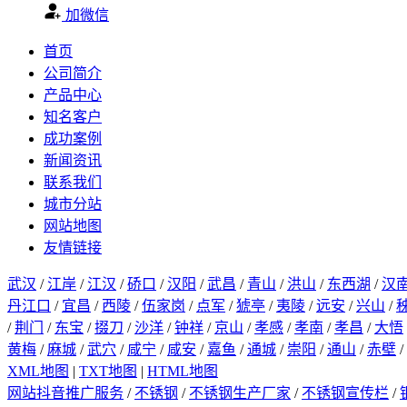
加微信
首页
公司简介
产品中心
知名客户
成功案例
新闻资讯
联系我们
城市分站
网站地图
友情链接
武汉
/
江岸
/
江汉
/
硚口
/
汉阳
/
武昌
/
青山
/
洪山
/
东西湖
/
汉
丹江口
/
宜昌
/
西陵
/
伍家岗
/
点军
/
猇亭
/
夷陵
/
远安
/
兴山
/
/
荆门
/
东宝
/
掇刀
/
沙洋
/
钟祥
/
京山
/
孝感
/
孝南
/
孝昌
/
大悟
黄梅
/
麻城
/
武穴
/
咸宁
/
咸安
/
嘉鱼
/
通城
/
崇阳
/
通山
/
赤壁
/
XML地图
|
TXT地图
|
HTML地图
网站抖音推广服务
/
不锈钢
/
不锈钢生产厂家
/
不锈钢宣传栏
/