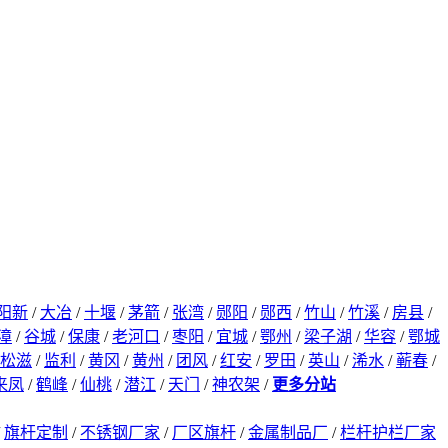
阳新
/
大冶
/
十堰
/
茅箭
/
张湾
/
郧阳
/
郧西
/
竹山
/
竹溪
/
房县
/
漳
/
谷城
/
保康
/
老河口
/
枣阳
/
宜城
/
鄂州
/
梁子湖
/
华容
/
鄂城
松滋
/
监利
/
黄冈
/
黄州
/
团风
/
红安
/
罗田
/
英山
/
浠水
/
蕲春
/
来凤
/
鹤峰
/
仙桃
/
潜江
/
天门
/
神农架
/
更多分站
/
旗杆定制
/
不锈钢厂家
/
厂区旗杆
/
金属制品厂
/
栏杆护栏厂家