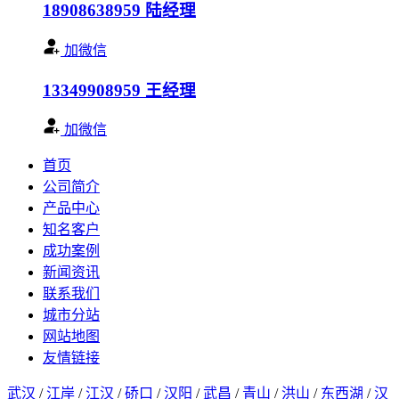
18908638959
陆经理
加微信
13349908959
王经理
加微信
首页
公司简介
产品中心
知名客户
成功案例
新闻资讯
联系我们
城市分站
网站地图
友情链接
武汉
/
江岸
/
江汉
/
硚口
/
汉阳
/
武昌
/
青山
/
洪山
/
东西湖
/
汉