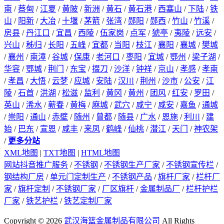
南
/
蔡甸
/
江夏
/
黄陂
/
新洲
/
黄石
/
黄石港
/
西塞山
/
下陆
/
铁
山
/
阳新
/
大冶
/
十堰
/
茅箭
/
张湾
/
郧阳
/
郧西
/
竹山
/
竹溪
/
房县
/
丹江口
/
宜昌
/
西陵
/
伍家岗
/
点军
/
猇亭
/
夷陵
/
远安
/
兴山
/
秭归
/
长阳
/
五峰
/
宜都
/
当阳
/
枝江
/
襄阳
/
襄城
/
樊城
/
襄州
/
南漳
/
谷城
/
保康
/
老河口
/
枣阳
/
宜城
/
鄂州
/
梁子湖
/
华容
/
鄂城
/
荆门
/
东宝
/
掇刀
/
沙洋
/
钟祥
/
京山
/
孝感
/
孝南
/
孝昌
/
大悟
/
云梦
/
应城
/
安陆
/
汉川
/
荆州
/
沙市
/
公安
/
江
陵
/
石首
/
洪湖
/
松滋
/
监利
/
黄冈
/
黄州
/
团风
/
红安
/
罗田
/
英山
/
浠水
/
蕲春
/
黄梅
/
麻城
/
武穴
/
咸宁
/
咸安
/
嘉鱼
/
通城
/
崇阳
/
通山
/
赤壁
/
随州
/
曾都
/
随县
/
广水
/
恩施
/
利川
/
建
始
/
巴东
/
宣恩
/
咸丰
/
来凤
/
鹤峰
/
仙桃
/
潜江
/
天门
/
神农架
/
更多分站
XML地图
|
TXT地图
|
HTML地图
网站抖音推广服务
/
不锈钢
/
不锈钢生产厂家
/
不锈钢宣传栏
/
钢结构厂房
/
单元门定制生产
/
不锈钢产品
/
旗杆厂家
/
栏杆厂
家
/
旗杆定制
/
不锈钢厂家
/
厂区旗杆
/
金属制品厂
/
栏杆护栏
厂家
/
铁艺护栏
/
铁艺定制厂家
Copyright © 2026
武汉海篮金属制品有限公司
All Rights