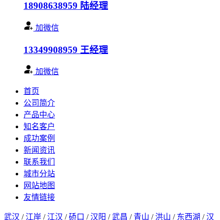
18908638959
陆经理
加微信
13349908959
王经理
加微信
首页
公司简介
产品中心
知名客户
成功案例
新闻资讯
联系我们
城市分站
网站地图
友情链接
武汉
/
江岸
/
江汉
/
硚口
/
汉阳
/
武昌
/
青山
/
洪山
/
东西湖
/
汉