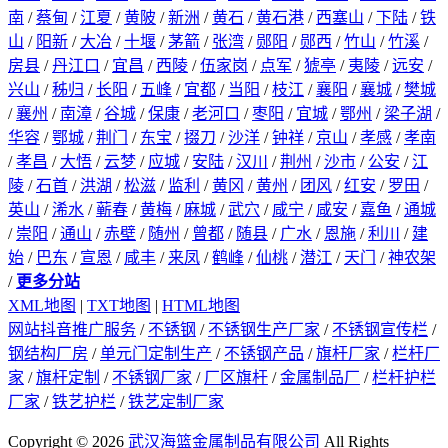
南
/
蔡甸
/
江夏
/
黄陂
/
新洲
/
黄石
/
黄石港
/
西塞山
/
下陆
/
铁
山
/
阳新
/
大冶
/
十堰
/
茅箭
/
张湾
/
郧阳
/
郧西
/
竹山
/
竹溪
/
房县
/
丹江口
/
宜昌
/
西陵
/
伍家岗
/
点军
/
猇亭
/
夷陵
/
远安
/
兴山
/
秭归
/
长阳
/
五峰
/
宜都
/
当阳
/
枝江
/
襄阳
/
襄城
/
樊城
/
襄州
/
南漳
/
谷城
/
保康
/
老河口
/
枣阳
/
宜城
/
鄂州
/
梁子湖
/
华容
/
鄂城
/
荆门
/
东宝
/
掇刀
/
沙洋
/
钟祥
/
京山
/
孝感
/
孝南
/
孝昌
/
大悟
/
云梦
/
应城
/
安陆
/
汉川
/
荆州
/
沙市
/
公安
/
江
陵
/
石首
/
洪湖
/
松滋
/
监利
/
黄冈
/
黄州
/
团风
/
红安
/
罗田
/
英山
/
浠水
/
蕲春
/
黄梅
/
麻城
/
武穴
/
咸宁
/
咸安
/
嘉鱼
/
通城
/
崇阳
/
通山
/
赤壁
/
随州
/
曾都
/
随县
/
广水
/
恩施
/
利川
/
建
始
/
巴东
/
宣恩
/
咸丰
/
来凤
/
鹤峰
/
仙桃
/
潜江
/
天门
/
神农架
/
更多分站
XML地图
|
TXT地图
|
HTML地图
网站抖音推广服务
/
不锈钢
/
不锈钢生产厂家
/
不锈钢宣传栏
/
钢结构厂房
/
单元门定制生产
/
不锈钢产品
/
旗杆厂家
/
栏杆厂
家
/
旗杆定制
/
不锈钢厂家
/
厂区旗杆
/
金属制品厂
/
栏杆护栏
厂家
/
铁艺护栏
/
铁艺定制厂家
Copyright © 2026
武汉海篮金属制品有限公司
All Rights