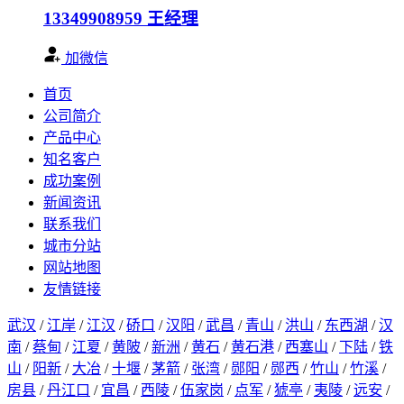
13349908959
王经理
加微信
首页
公司简介
产品中心
知名客户
成功案例
新闻资讯
联系我们
城市分站
网站地图
友情链接
武汉
/
江岸
/
江汉
/
硚口
/
汉阳
/
武昌
/
青山
/
洪山
/
东西湖
/
汉
南
/
蔡甸
/
江夏
/
黄陂
/
新洲
/
黄石
/
黄石港
/
西塞山
/
下陆
/
铁
山
/
阳新
/
大冶
/
十堰
/
茅箭
/
张湾
/
郧阳
/
郧西
/
竹山
/
竹溪
/
房县
/
丹江口
/
宜昌
/
西陵
/
伍家岗
/
点军
/
猇亭
/
夷陵
/
远安
/