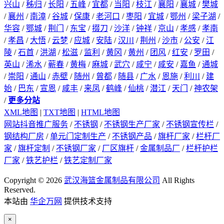
兴山
/
秭归
/
长阳
/
五峰
/
宜都
/
当阳
/
枝江
/
襄阳
/
襄城
/
樊城
/
襄州
/
南漳
/
谷城
/
保康
/
老河口
/
枣阳
/
宜城
/
鄂州
/
梁子湖
/
华容
/
鄂城
/
荆门
/
东宝
/
掇刀
/
沙洋
/
钟祥
/
京山
/
孝感
/
孝南
/
孝昌
/
大悟
/
云梦
/
应城
/
安陆
/
汉川
/
荆州
/
沙市
/
公安
/
江
陵
/
石首
/
洪湖
/
松滋
/
监利
/
黄冈
/
黄州
/
团风
/
红安
/
罗田
/
英山
/
浠水
/
蕲春
/
黄梅
/
麻城
/
武穴
/
咸宁
/
咸安
/
嘉鱼
/
通城
/
崇阳
/
通山
/
赤壁
/
随州
/
曾都
/
随县
/
广水
/
恩施
/
利川
/
建
始
/
巴东
/
宣恩
/
咸丰
/
来凤
/
鹤峰
/
仙桃
/
潜江
/
天门
/
神农架
/
更多分站
XML地图
|
TXT地图
|
HTML地图
网站抖音推广服务
/
不锈钢
/
不锈钢生产厂家
/
不锈钢宣传栏
/
钢结构厂房
/
单元门定制生产
/
不锈钢产品
/
旗杆厂家
/
栏杆厂
家
/
旗杆定制
/
不锈钢厂家
/
厂区旗杆
/
金属制品厂
/
栏杆护栏
厂家
/
铁艺护栏
/
铁艺定制厂家
Copyright © 2026
武汉海篮金属制品有限公司
All Rights
Reserved.
本站由
华企万网
提供技术支持
×