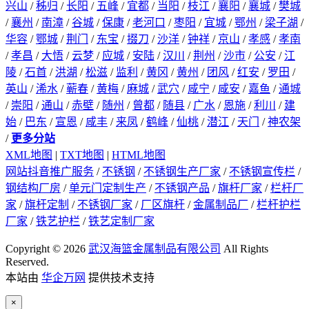
兴山
/
秭归
/
长阳
/
五峰
/
宜都
/
当阳
/
枝江
/
襄阳
/
襄城
/
樊城
/
襄州
/
南漳
/
谷城
/
保康
/
老河口
/
枣阳
/
宜城
/
鄂州
/
梁子湖
/
华容
/
鄂城
/
荆门
/
东宝
/
掇刀
/
沙洋
/
钟祥
/
京山
/
孝感
/
孝南
/
孝昌
/
大悟
/
云梦
/
应城
/
安陆
/
汉川
/
荆州
/
沙市
/
公安
/
江
陵
/
石首
/
洪湖
/
松滋
/
监利
/
黄冈
/
黄州
/
团风
/
红安
/
罗田
/
英山
/
浠水
/
蕲春
/
黄梅
/
麻城
/
武穴
/
咸宁
/
咸安
/
嘉鱼
/
通城
/
崇阳
/
通山
/
赤壁
/
随州
/
曾都
/
随县
/
广水
/
恩施
/
利川
/
建
始
/
巴东
/
宣恩
/
咸丰
/
来凤
/
鹤峰
/
仙桃
/
潜江
/
天门
/
神农架
/
更多分站
XML地图
|
TXT地图
|
HTML地图
网站抖音推广服务
/
不锈钢
/
不锈钢生产厂家
/
不锈钢宣传栏
/
钢结构厂房
/
单元门定制生产
/
不锈钢产品
/
旗杆厂家
/
栏杆厂
家
/
旗杆定制
/
不锈钢厂家
/
厂区旗杆
/
金属制品厂
/
栏杆护栏
厂家
/
铁艺护栏
/
铁艺定制厂家
Copyright © 2026
武汉海篮金属制品有限公司
All Rights
Reserved.
本站由
华企万网
提供技术支持
×