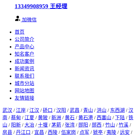
13349908959
王经理
加微信
首页
公司简介
产品中心
知名客户
成功案例
新闻资讯
联系我们
城市分站
网站地图
友情链接
武汉
/
江岸
/
江汉
/
硚口
/
汉阳
/
武昌
/
青山
/
洪山
/
东西湖
/
汉
南
/
蔡甸
/
江夏
/
黄陂
/
新洲
/
黄石
/
黄石港
/
西塞山
/
下陆
/
铁
山
/
阳新
/
大冶
/
十堰
/
茅箭
/
张湾
/
郧阳
/
郧西
/
竹山
/
竹溪
/
房县
/
丹江口
/
宜昌
/
西陵
/
伍家岗
/
点军
/
猇亭
/
夷陵
/
远安
/