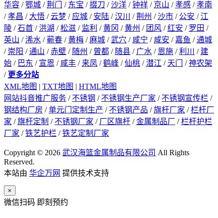
华容
/
鄂城
/
荆门
/
东宝
/
掇刀
/
沙洋
/
钟祥
/
京山
/
孝感
/
孝南
/
孝昌
/
大悟
/
云梦
/
应城
/
安陆
/
汉川
/
荆州
/
沙市
/
公安
/
江
陵
/
石首
/
洪湖
/
松滋
/
监利
/
黄冈
/
黄州
/
团风
/
红安
/
罗田
/
英山
/
浠水
/
蕲春
/
黄梅
/
麻城
/
武穴
/
咸宁
/
咸安
/
嘉鱼
/
通城
/
崇阳
/
通山
/
赤壁
/
随州
/
曾都
/
随县
/
广水
/
恩施
/
利川
/
建
始
/
巴东
/
宣恩
/
咸丰
/
来凤
/
鹤峰
/
仙桃
/
潜江
/
天门
/
神农架
/
更多分站
XML地图
|
TXT地图
|
HTML地图
网站抖音推广服务
/
不锈钢
/
不锈钢生产厂家
/
不锈钢宣传栏
/
钢结构厂房
/
单元门定制生产
/
不锈钢产品
/
旗杆厂家
/
栏杆厂
家
/
旗杆定制
/
不锈钢厂家
/
厂区旗杆
/
金属制品厂
/
栏杆护栏
厂家
/
铁艺护栏
/
铁艺定制厂家
Copyright © 2026
武汉海篮金属制品有限公司
All Rights
Reserved.
本站由
华企万网
提供技术支持
×
微信扫码 即刻预约