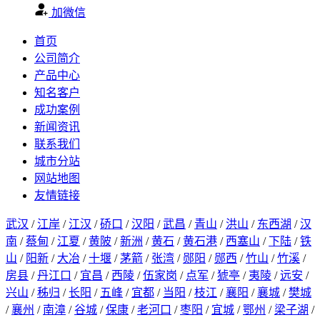
加微信
首页
公司简介
产品中心
知名客户
成功案例
新闻资讯
联系我们
城市分站
网站地图
友情链接
武汉
/
江岸
/
江汉
/
硚口
/
汉阳
/
武昌
/
青山
/
洪山
/
东西湖
/
汉
南
/
蔡甸
/
江夏
/
黄陂
/
新洲
/
黄石
/
黄石港
/
西塞山
/
下陆
/
铁
山
/
阳新
/
大冶
/
十堰
/
茅箭
/
张湾
/
郧阳
/
郧西
/
竹山
/
竹溪
/
房县
/
丹江口
/
宜昌
/
西陵
/
伍家岗
/
点军
/
猇亭
/
夷陵
/
远安
/
兴山
/
秭归
/
长阳
/
五峰
/
宜都
/
当阳
/
枝江
/
襄阳
/
襄城
/
樊城
/
襄州
/
南漳
/
谷城
/
保康
/
老河口
/
枣阳
/
宜城
/
鄂州
/
梁子湖
/