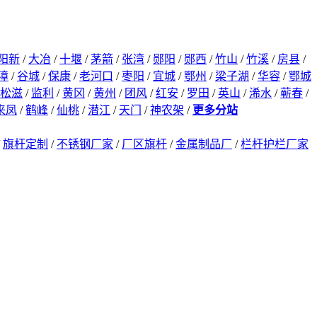
阳新
/
大冶
/
十堰
/
茅箭
/
张湾
/
郧阳
/
郧西
/
竹山
/
竹溪
/
房县
/
漳
/
谷城
/
保康
/
老河口
/
枣阳
/
宜城
/
鄂州
/
梁子湖
/
华容
/
鄂城
松滋
/
监利
/
黄冈
/
黄州
/
团风
/
红安
/
罗田
/
英山
/
浠水
/
蕲春
/
来凤
/
鹤峰
/
仙桃
/
潜江
/
天门
/
神农架
/
更多分站
/
旗杆定制
/
不锈钢厂家
/
厂区旗杆
/
金属制品厂
/
栏杆护栏厂家