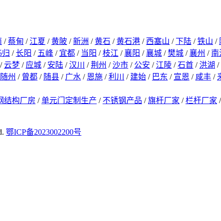
南
/
蔡甸
/
江夏
/
黄陂
/
新洲
/
黄石
/
黄石港
/
西塞山
/
下陆
/
铁山
/
秭归
/
长阳
/
五峰
/
宜都
/
当阳
/
枝江
/
襄阳
/
襄城
/
樊城
/
襄州
/
南
/
云梦
/
应城
/
安陆
/
汉川
/
荆州
/
沙市
/
公安
/
江陵
/
石首
/
洪湖
/
随州
/
曾都
/
随县
/
广水
/
恩施
/
利川
/
建始
/
巴东
/
宣恩
/
咸丰
/
钢结构厂房
/
单元门定制生产
/
不锈钢产品
/
旗杆厂家
/
栏杆厂家
d.
鄂ICP备2023002200号