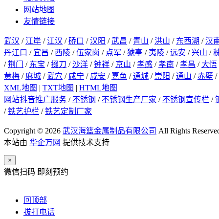
网站地图
友情链接
武汉
/
江岸
/
江汉
/
硚口
/
汉阳
/
武昌
/
青山
/
洪山
/
东西湖
/
汉
丹江口
/
宜昌
/
西陵
/
伍家岗
/
点军
/
猇亭
/
夷陵
/
远安
/
兴山
/
/
荆门
/
东宝
/
掇刀
/
沙洋
/
钟祥
/
京山
/
孝感
/
孝南
/
孝昌
/
大悟
黄梅
/
麻城
/
武穴
/
咸宁
/
咸安
/
嘉鱼
/
通城
/
崇阳
/
通山
/
赤壁
/
XML地图
|
TXT地图
|
HTML地图
网站抖音推广服务
/
不锈钢
/
不锈钢生产厂家
/
不锈钢宣传栏
/
/
铁艺护栏
/
铁艺定制厂家
Copyright © 2026
武汉海篮金属制品有限公司
All Rights Reserve
本站由
华企万网
提供技术支持
×
微信扫码 即刻预约
回顶部
拔打电话