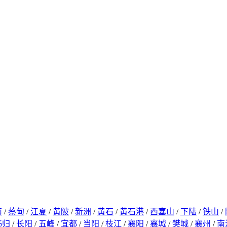
南
/
蔡甸
/
江夏
/
黄陂
/
新洲
/
黄石
/
黄石港
/
西塞山
/
下陆
/
铁山
/
秭归
/
长阳
/
五峰
/
宜都
/
当阳
/
枝江
/
襄阳
/
襄城
/
樊城
/
襄州
/
南