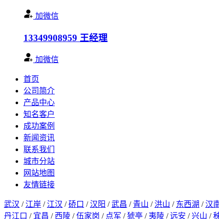
加微信
13349908959
王经理
加微信
首页
公司简介
产品中心
知名客户
成功案例
新闻资讯
联系我们
城市分站
网站地图
友情链接
武汉
/
江岸
/
江汉
/
硚口
/
汉阳
/
武昌
/
青山
/
洪山
/
东西湖
/
汉
丹江口
/
宜昌
/
西陵
/
伍家岗
/
点军
/
猇亭
/
夷陵
/
远安
/
兴山
/