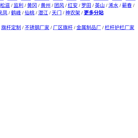
松滋
/
监利
/
黄冈
/
黄州
/
团风
/
红安
/
罗田
/
英山
/
浠水
/
蕲春
/
来凤
/
鹤峰
/
仙桃
/
潜江
/
天门
/
神农架
/
更多分站
/
旗杆定制
/
不锈钢厂家
/
厂区旗杆
/
金属制品厂
/
栏杆护栏厂家