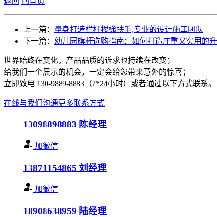
返回
回首页
上一篇：
量身打造栏杆楼梯扶手,专业的设计施工团队
下一篇：
幼儿园旗杆选购指南：如何打造庄重又实用的升
世界始终在变化，产品品质的诉求也持续在改变；
给我们一个展示的机会，一定会给您带来意外的惊喜；
立即致电 130-9889-8883（7*24小时）或者通过以下方式联系。
在线与我们沟通
更多联系方式
13098898883
陈经理
加微信
13871154865
刘经理
加微信
18908638959
陆经理