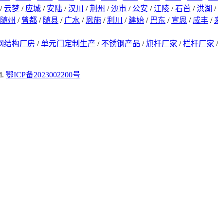
/
云梦
/
应城
/
安陆
/
汉川
/
荆州
/
沙市
/
公安
/
江陵
/
石首
/
洪湖
/
随州
/
曾都
/
随县
/
广水
/
恩施
/
利川
/
建始
/
巴东
/
宣恩
/
咸丰
/
钢结构厂房
/
单元门定制生产
/
不锈钢产品
/
旗杆厂家
/
栏杆厂家
d.
鄂ICP备2023002200号