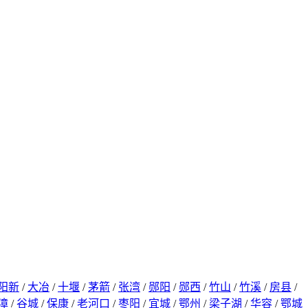
阳新
/
大冶
/
十堰
/
茅箭
/
张湾
/
郧阳
/
郧西
/
竹山
/
竹溪
/
房县
/
漳
/
谷城
/
保康
/
老河口
/
枣阳
/
宜城
/
鄂州
/
梁子湖
/
华容
/
鄂城