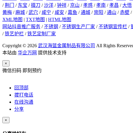
/
荆门
/
东宝
/
掇刀
/
沙洋
/
钟祥
/
京山
/
孝感
/
孝南
/
孝昌
/
大悟
黄梅
/
麻城
/
武穴
/
咸宁
/
咸安
/
嘉鱼
/
通城
/
崇阳
/
通山
/
赤壁
/
XML地图
|
TXT地图
|
HTML地图
网站抖音推广服务
/
不锈钢
/
不锈钢生产厂家
/
不锈钢宣传栏
/
/
铁艺护栏
/
铁艺定制厂家
Copyright © 2026
武汉海篮金属制品有限公司
All Rights Reserve
本站由
华企万网
提供技术支持
×
微信扫码 即刻预约
回顶部
拔打电话
在线沟通
分享
×