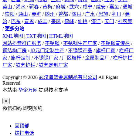
英山
/
浠水
/
蕲春
/
黄梅
/
麻城
/
武穴
/
咸宁
/
咸安
/
嘉鱼
/
通城
/
崇阳
/
通山
/
赤壁
/
随州
/
曾都
/
随县
/
广水
/
恩施
/
利川
/
建
始
/
巴东
/
宣恩
/
咸丰
/
来凤
/
鹤峰
/
仙桃
/
潜江
/
天门
/
神农架
/
更多分站
XML地图
|
TXT地图
|
HTML地图
网站抖音推广服务
/
不锈钢
/
不锈钢生产厂家
/
不锈钢宣传栏
/
钢结构厂房
/
单元门定制生产
/
不锈钢产品
/
旗杆厂家
/
栏杆厂
家
/
旗杆定制
/
不锈钢厂家
/
厂区旗杆
/
金属制品厂
/
栏杆护栏
厂家
/
铁艺护栏
/
铁艺定制厂家
Copyright © 2026
武汉海篮金属制品有限公司
All Rights
Reserved.
本站由
华企万网
提供技术支持
×
微信扫码 即刻预约
回顶部
拔打电话