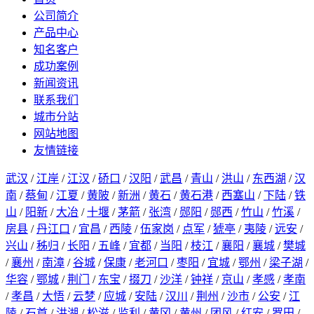
公司简介
产品中心
知名客户
成功案例
新闻资讯
联系我们
城市分站
网站地图
友情链接
武汉
/
江岸
/
江汉
/
硚口
/
汉阳
/
武昌
/
青山
/
洪山
/
东西湖
/
汉
南
/
蔡甸
/
江夏
/
黄陂
/
新洲
/
黄石
/
黄石港
/
西塞山
/
下陆
/
铁
山
/
阳新
/
大冶
/
十堰
/
茅箭
/
张湾
/
郧阳
/
郧西
/
竹山
/
竹溪
/
房县
/
丹江口
/
宜昌
/
西陵
/
伍家岗
/
点军
/
猇亭
/
夷陵
/
远安
/
兴山
/
秭归
/
长阳
/
五峰
/
宜都
/
当阳
/
枝江
/
襄阳
/
襄城
/
樊城
/
襄州
/
南漳
/
谷城
/
保康
/
老河口
/
枣阳
/
宜城
/
鄂州
/
梁子湖
/
华容
/
鄂城
/
荆门
/
东宝
/
掇刀
/
沙洋
/
钟祥
/
京山
/
孝感
/
孝南
/
孝昌
/
大悟
/
云梦
/
应城
/
安陆
/
汉川
/
荆州
/
沙市
/
公安
/
江
陵
/
石首
/
洪湖
/
松滋
/
监利
/
黄冈
/
黄州
/
团风
/
红安
/
罗田
/