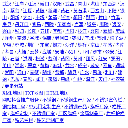
武汉
/
江岸
/
江汉
/
硚口
/
汉阳
/
武昌
/
青山
/
洪山
/
东西湖
/
汉
南
/
蔡甸
/
江夏
/
黄陂
/
新洲
/
黄石
/
黄石港
/
西塞山
/
下陆
/
铁
山
/
阳新
/
大冶
/
十堰
/
茅箭
/
张湾
/
郧阳
/
郧西
/
竹山
/
竹溪
/
房县
/
丹江口
/
宜昌
/
西陵
/
伍家岗
/
点军
/
猇亭
/
夷陵
/
远安
/
兴山
/
秭归
/
长阳
/
五峰
/
宜都
/
当阳
/
枝江
/
襄阳
/
襄城
/
樊城
/
襄州
/
南漳
/
谷城
/
保康
/
老河口
/
枣阳
/
宜城
/
鄂州
/
梁子湖
/
华容
/
鄂城
/
荆门
/
东宝
/
掇刀
/
沙洋
/
钟祥
/
京山
/
孝感
/
孝南
/
孝昌
/
大悟
/
云梦
/
应城
/
安陆
/
汉川
/
荆州
/
沙市
/
公安
/
江
陵
/
石首
/
洪湖
/
松滋
/
监利
/
黄冈
/
黄州
/
团风
/
红安
/
罗田
/
英山
/
浠水
/
蕲春
/
黄梅
/
麻城
/
武穴
/
咸宁
/
咸安
/
嘉鱼
/
通城
/
崇阳
/
通山
/
赤壁
/
随州
/
曾都
/
随县
/
广水
/
恩施
/
利川
/
建
始
/
巴东
/
宣恩
/
咸丰
/
来凤
/
鹤峰
/
仙桃
/
潜江
/
天门
/
神农架
/
更多分站
XML地图
|
TXT地图
|
HTML地图
网站抖音推广服务
/
不锈钢
/
不锈钢生产厂家
/
不锈钢宣传栏
/
钢结构厂房
/
单元门定制生产
/
不锈钢产品
/
旗杆厂家
/
栏杆厂
家
/
旗杆定制
/
不锈钢厂家
/
厂区旗杆
/
金属制品厂
/
栏杆护栏
厂家
/
铁艺护栏
/
铁艺定制厂家