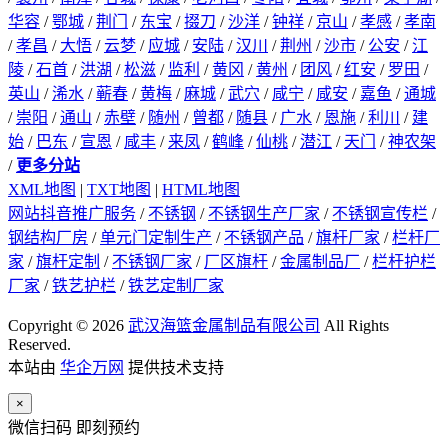
华容
/
鄂城
/
荆门
/
东宝
/
掇刀
/
沙洋
/
钟祥
/
京山
/
孝感
/
孝南
/
孝昌
/
大悟
/
云梦
/
应城
/
安陆
/
汉川
/
荆州
/
沙市
/
公安
/
江
陵
/
石首
/
洪湖
/
松滋
/
监利
/
黄冈
/
黄州
/
团风
/
红安
/
罗田
/
英山
/
浠水
/
蕲春
/
黄梅
/
麻城
/
武穴
/
咸宁
/
咸安
/
嘉鱼
/
通城
/
崇阳
/
通山
/
赤壁
/
随州
/
曾都
/
随县
/
广水
/
恩施
/
利川
/
建
始
/
巴东
/
宣恩
/
咸丰
/
来凤
/
鹤峰
/
仙桃
/
潜江
/
天门
/
神农架
/
更多分站
XML地图
|
TXT地图
|
HTML地图
网站抖音推广服务
/
不锈钢
/
不锈钢生产厂家
/
不锈钢宣传栏
/
钢结构厂房
/
单元门定制生产
/
不锈钢产品
/
旗杆厂家
/
栏杆厂
家
/
旗杆定制
/
不锈钢厂家
/
厂区旗杆
/
金属制品厂
/
栏杆护栏
厂家
/
铁艺护栏
/
铁艺定制厂家
Copyright © 2026
武汉海篮金属制品有限公司
All Rights
Reserved.
本站由
华企万网
提供技术支持
×
微信扫码 即刻预约