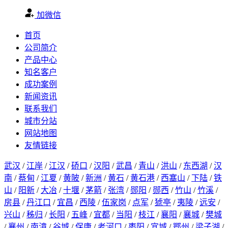
加微信
首页
公司简介
产品中心
知名客户
成功案例
新闻资讯
联系我们
城市分站
网站地图
友情链接
武汉
/
江岸
/
江汉
/
硚口
/
汉阳
/
武昌
/
青山
/
洪山
/
东西湖
/
汉
南
/
蔡甸
/
江夏
/
黄陂
/
新洲
/
黄石
/
黄石港
/
西塞山
/
下陆
/
铁
山
/
阳新
/
大冶
/
十堰
/
茅箭
/
张湾
/
郧阳
/
郧西
/
竹山
/
竹溪
/
房县
/
丹江口
/
宜昌
/
西陵
/
伍家岗
/
点军
/
猇亭
/
夷陵
/
远安
/
兴山
/
秭归
/
长阳
/
五峰
/
宜都
/
当阳
/
枝江
/
襄阳
/
襄城
/
樊城
/
襄州
/
南漳
/
谷城
/
保康
/
老河口
/
枣阳
/
宜城
/
鄂州
/
梁子湖
/