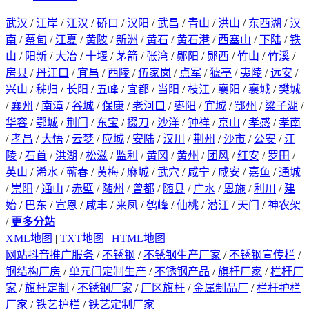
武汉
/
江岸
/
江汉
/
硚口
/
汉阳
/
武昌
/
青山
/
洪山
/
东西湖
/
汉
南
/
蔡甸
/
江夏
/
黄陂
/
新洲
/
黄石
/
黄石港
/
西塞山
/
下陆
/
铁
山
/
阳新
/
大冶
/
十堰
/
茅箭
/
张湾
/
郧阳
/
郧西
/
竹山
/
竹溪
/
房县
/
丹江口
/
宜昌
/
西陵
/
伍家岗
/
点军
/
猇亭
/
夷陵
/
远安
/
兴山
/
秭归
/
长阳
/
五峰
/
宜都
/
当阳
/
枝江
/
襄阳
/
襄城
/
樊城
/
襄州
/
南漳
/
谷城
/
保康
/
老河口
/
枣阳
/
宜城
/
鄂州
/
梁子湖
/
华容
/
鄂城
/
荆门
/
东宝
/
掇刀
/
沙洋
/
钟祥
/
京山
/
孝感
/
孝南
/
孝昌
/
大悟
/
云梦
/
应城
/
安陆
/
汉川
/
荆州
/
沙市
/
公安
/
江
陵
/
石首
/
洪湖
/
松滋
/
监利
/
黄冈
/
黄州
/
团风
/
红安
/
罗田
/
英山
/
浠水
/
蕲春
/
黄梅
/
麻城
/
武穴
/
咸宁
/
咸安
/
嘉鱼
/
通城
/
崇阳
/
通山
/
赤壁
/
随州
/
曾都
/
随县
/
广水
/
恩施
/
利川
/
建
始
/
巴东
/
宣恩
/
咸丰
/
来凤
/
鹤峰
/
仙桃
/
潜江
/
天门
/
神农架
/
更多分站
XML地图
|
TXT地图
|
HTML地图
网站抖音推广服务
/
不锈钢
/
不锈钢生产厂家
/
不锈钢宣传栏
/
钢结构厂房
/
单元门定制生产
/
不锈钢产品
/
旗杆厂家
/
栏杆厂
家
/
旗杆定制
/
不锈钢厂家
/
厂区旗杆
/
金属制品厂
/
栏杆护栏
厂家
/
铁艺护栏
/
铁艺定制厂家