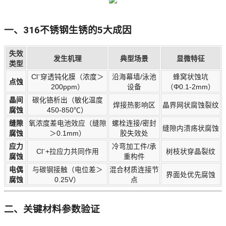
一、316不锈钢生锈的5大成因
失效
发生机理
典型场景
显微特征
类型
Cl⁻穿透钝化膜（浓度＞
沿海幕墙/泳池
蜂窝状蚀坑
点蚀
200ppm）
设备
（Φ0.1-2mm）
晶间
碳化铬析出（敏化温度
焊接热影响区
晶界网状腐蚀裂纹
腐蚀
450-850℃）
缝隙
氧浓度差电池效应（缝隙
螺栓连接/密封
缝隙内溃疡状腐蚀
腐蚀
＞0.1mm）
胶失效处
应力
冷弯加工件/承
Cl⁻+拉应力共同作用
树枝状穿晶裂纹
腐蚀
重构件
电偶
与碳钢接触（电位差＞
混合材质连接节
界面处优先腐蚀
腐蚀
0.25V）
点
二、关键材料参数验证