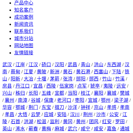
产品中心
知名客户
成功案例
新闻资讯
联系我们
城市分站
网站地图
友情链接
武汉
/
江岸
/
江汉
/
硚口
/
汉阳
/
武昌
/
青山
/
洪山
/
东西湖
/
汉
南
/
蔡甸
/
江夏
/
黄陂
/
新洲
/
黄石
/
黄石港
/
西塞山
/
下陆
/
铁
山
/
阳新
/
大冶
/
十堰
/
茅箭
/
张湾
/
郧阳
/
郧西
/
竹山
/
竹溪
/
房县
/
丹江口
/
宜昌
/
西陵
/
伍家岗
/
点军
/
猇亭
/
夷陵
/
远安
/
兴山
/
秭归
/
长阳
/
五峰
/
宜都
/
当阳
/
枝江
/
襄阳
/
襄城
/
樊城
/
襄州
/
南漳
/
谷城
/
保康
/
老河口
/
枣阳
/
宜城
/
鄂州
/
梁子湖
/
华容
/
鄂城
/
荆门
/
东宝
/
掇刀
/
沙洋
/
钟祥
/
京山
/
孝感
/
孝南
/
孝昌
/
大悟
/
云梦
/
应城
/
安陆
/
汉川
/
荆州
/
沙市
/
公安
/
江
陵
/
石首
/
洪湖
/
松滋
/
监利
/
黄冈
/
黄州
/
团风
/
红安
/
罗田
/
英山
/
浠水
/
蕲春
/
黄梅
/
麻城
/
武穴
/
咸宁
/
咸安
/
嘉鱼
/
通城