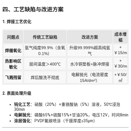
四、工艺缺陷与改进方案
1. 焊接工艺优化
成本增
问题点
传统工艺缺陷
改进方案
幅
+
氩气纯度99.9%（含氧
升级99.999%超高纯氩
焊缝氧化
￥15/m
0.1%）
气
+
热影响区
层间温度＞400℃
水冷铜垫板+脉冲焊接
￥30/m
敏化
电解抛光（电流密度
+￥50/
飞溅残留
焊后酸洗不彻底
15A/dm²）
㎡
2. 表面处理升级
钝化工艺
：硝酸（20%）+重铬酸钠（5%）溶液，50℃浸泡
30min
电解抛光
：磷酸65%+硫酸15%+甘油20%，电压12V，时间8min
涂层强化
：PVDF氟碳喷涂（干膜厚度≥35μm）