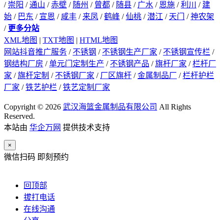
/
崇阳
/
通山
/
赤壁
/
随州
/
曾都
/
随县
/
广水
/
恩施
/
利川
/
建
始
/
巴东
/
宣恩
/
咸丰
/
来凤
/
鹤峰
/
仙桃
/
潜江
/
天门
/
神农架
/
更多分站
XML地图
|
TXT地图
|
HTML地图
网站抖音推广服务
/
不锈钢
/
不锈钢生产厂家
/
不锈钢宣传栏
/
钢结构厂房
/
单元门定制生产
/
不锈钢产品
/
旗杆厂家
/
栏杆厂
家
/
旗杆定制
/
不锈钢厂家
/
厂区旗杆
/
金属制品厂
/
栏杆护栏
厂家
/
铁艺护栏
/
铁艺定制厂家
Copyright © 2026
武汉海篮金属制品有限公司
All Rights
Reserved.
本站由
华企万网
提供技术支持
×
微信扫码 即刻预约
回顶部
拔打电话
在线沟通