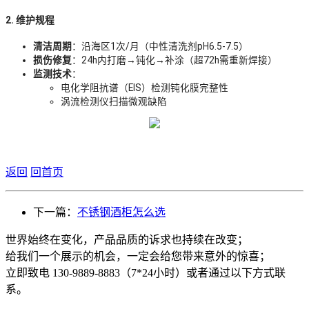
2. 维护规程
清洁周期
：沿海区1次/月（中性清洗剂pH6.5-7.5）
损伤修复
：24h内打磨→钝化→补涂（超72h需重新焊接）
监测技术
：
电化学阻抗谱（EIS）检测钝化膜完整性
涡流检测仪扫描微观缺陷
返回
回首页
下一篇：
不锈钢酒柜怎么选
世界始终在变化，产品品质的诉求也持续在改变；
给我们一个展示的机会，一定会给您带来意外的惊喜；
立即致电 130-9889-8883（7*24小时）或者通过以下方式联
系。