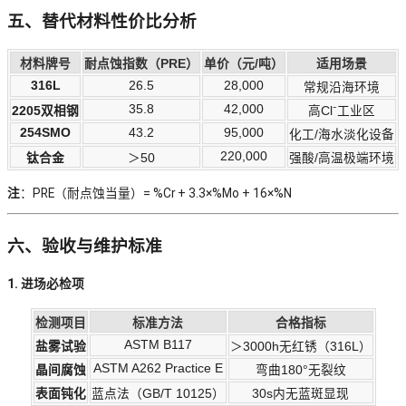
五、替代材料性价比分析
材料牌号
耐点蚀指数（PRE）
单价（元/吨）
适用场景
316L
26.5
28,000
常规沿海环境
35.8
42,000
2205双相钢
高Cl⁻工业区
254SMO
43.2
95,000
化工/海水淡化设备
220,000
钛合金
＞50
强酸/高温极端环境
注
：PRE（耐点蚀当量）= %Cr + 3.3×%Mo + 16×%N
六、验收与维护标准
1. 进场必检项
检测项目
标准方法
合格指标
ASTM B117
盐雾试验
＞3000h无红锈（316L）
ASTM A262 Practice E
晶间腐蚀
弯曲180°无裂纹
表面钝化
蓝点法（GB/T 10125）
30s内无蓝斑显现