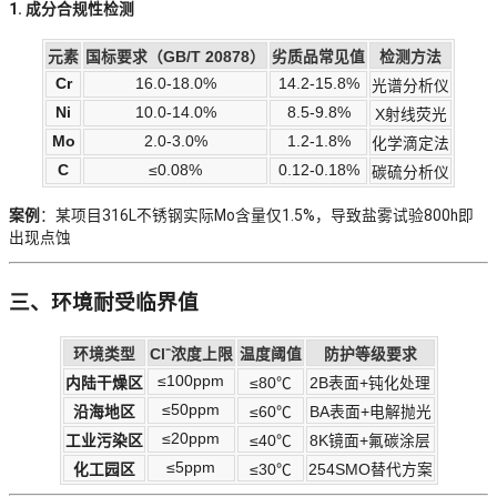
1. 成分合规性检测
元素
国标要求（GB/T 20878）
劣质品常见值
检测方法
Cr
16.0-18.0%
14.2-15.8%
光谱分析仪
Ni
10.0-14.0%
8.5-9.8%
X射线荧光
Mo
2.0-3.0%
1.2-1.8%
化学滴定法
C
≤0.08%
0.12-0.18%
碳硫分析仪
案例
：某项目316L不锈钢实际Mo含量仅1.5%，导致盐雾试验800h即
出现点蚀
三、环境耐受临界值
环境类型
Cl⁻浓度上限
温度阈值
防护等级要求
≤100ppm
内陆干燥区
≤80℃
2B表面+钝化处理
≤50ppm
沿海地区
≤60℃
BA表面+电解抛光
≤20ppm
工业污染区
≤40℃
8K镜面+氟碳涂层
≤5ppm
化工园区
≤30℃
254SMO替代方案