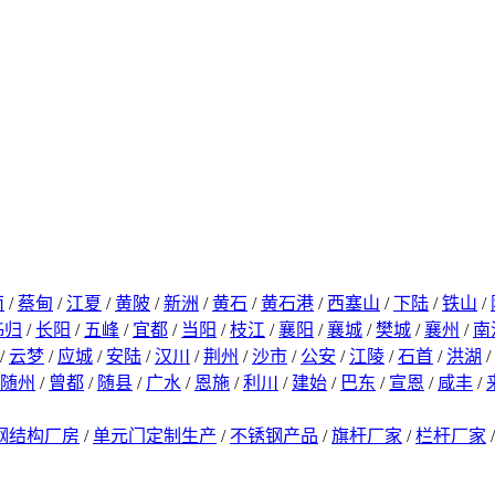
南
/
蔡甸
/
江夏
/
黄陂
/
新洲
/
黄石
/
黄石港
/
西塞山
/
下陆
/
铁山
/
秭归
/
长阳
/
五峰
/
宜都
/
当阳
/
枝江
/
襄阳
/
襄城
/
樊城
/
襄州
/
南
/
云梦
/
应城
/
安陆
/
汉川
/
荆州
/
沙市
/
公安
/
江陵
/
石首
/
洪湖
/
随州
/
曾都
/
随县
/
广水
/
恩施
/
利川
/
建始
/
巴东
/
宣恩
/
咸丰
/
钢结构厂房
/
单元门定制生产
/
不锈钢产品
/
旗杆厂家
/
栏杆厂家