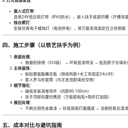
3. 灯光氛围营造
嵌入式灯带
：
选用24V低压软灯带（IP65防水），嵌入扶手底部凹槽（开槽深度
烛台壁灯
：
安装仿真电子蜡烛灯（电池供电），用万能夹具固定在立柱侧面
四、施工步骤（以铁艺扶手为例）
表面处理
：
角磨机除锈（St3级） → 环氧底漆喷涂 → 批刮原子灰填
主体装饰
：
粘贴聚氨酯雕花板（用结构胶+木工夹固定24小时）
套入罗马柱套筒（内注发泡胶填充空隙）
细节强化
：
磁吸安装涡卷饰件（间距80-100cm）
扶手顶部包覆仿麂皮（万能胶粘贴+隐形钉加固）
做旧处理
：
干刷古铜色金属漆 → 砂纸局部打磨露底 → 涂刷防氧化清
五、成本对比与避坑指南