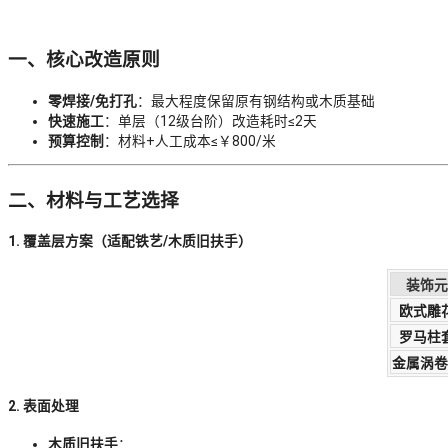
一、核心改造原则
零焊接/免打孔
：最大程度保留原有钢结构或木质基础
快速施工
：单层（12级台阶）改造耗时≤2天
预算控制
：材料+人工成本≤￥800/米
二、材料与工艺选择
1. 覆盖层方案
（适配铁艺/木质旧扶手）
装饰元
欧式雕
罗马柱
金属涡卷
2. 表面处理
木质旧扶手
：