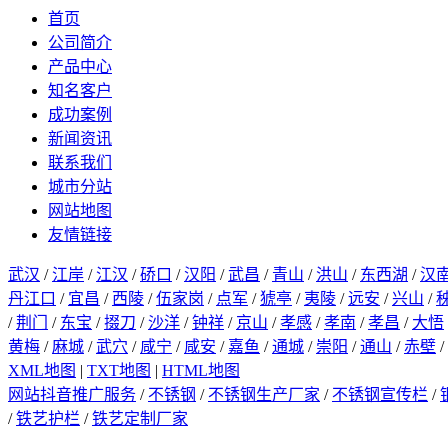
首页
公司简介
产品中心
知名客户
成功案例
新闻资讯
联系我们
城市分站
网站地图
友情链接
武汉
/
江岸
/
江汉
/
硚口
/
汉阳
/
武昌
/
青山
/
洪山
/
东西湖
/
汉
丹江口
/
宜昌
/
西陵
/
伍家岗
/
点军
/
猇亭
/
夷陵
/
远安
/
兴山
/
/
荆门
/
东宝
/
掇刀
/
沙洋
/
钟祥
/
京山
/
孝感
/
孝南
/
孝昌
/
大悟
黄梅
/
麻城
/
武穴
/
咸宁
/
咸安
/
嘉鱼
/
通城
/
崇阳
/
通山
/
赤壁
/
XML地图
|
TXT地图
|
HTML地图
网站抖音推广服务
/
不锈钢
/
不锈钢生产厂家
/
不锈钢宣传栏
/
/
铁艺护栏
/
铁艺定制厂家