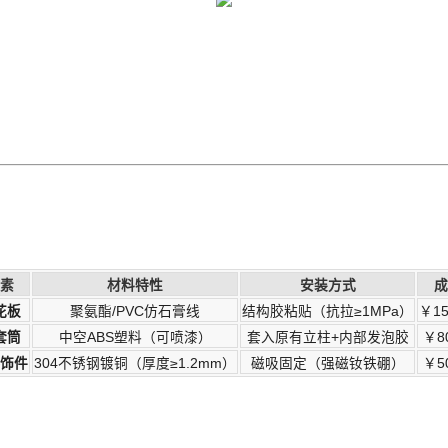
素
材料特性
安装方式
成
花板
聚氨酯/PVC仿石膏线
结构胶粘贴（抗拉≥1MPa）
￥15
套筒
中空ABS塑料（可喷漆）
套入原有立柱+内部发泡胶
￥8
饰件
304不锈钢镀铜（厚度≥1.2mm）
磁吸固定（强磁钕铁硼）
￥5