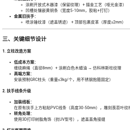
涂刷开放式木器漆（保留纹理）+ 描金工艺（哑光金漆）
凹槽处镶嵌黄铜条（宽度5-10mm，胶粘+打钉）
金属旧扶手
：
喷涂锤纹漆（遮盖锈迹） + 顶部包裹皮革（厚度≥2mm）
三、关键细节设计
1. 立柱改造方案
低成本方案
：
缠绕麻绳（直径8mm）+ 涂刷白色木蜡油 → 仿科林斯柱纹理
高端方案
：
安装预制GRC柱头（重量≤3kg/个，用不锈钢抱箍固定）
2. 扶手线条升级
加装线板
：
在原有扶手上方粘贴PVC线条（高度30-50mm），雕刻茛苕叶纹
转角处理
：
使用3D打印树脂角饰（抗UV型号），遮盖直角接缝