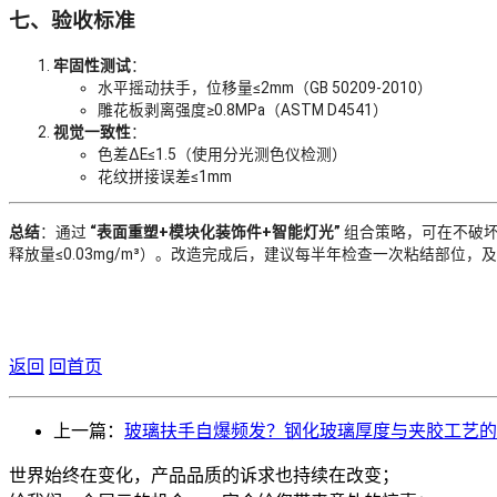
七、验收标准
牢固性测试
：
水平摇动扶手，位移量≤2mm（GB 50209-2010）
雕花板剥离强度≥0.8MPa（ASTM D4541）
视觉一致性
：
色差ΔE≤1.5（使用分光测色仪检测）
花纹拼接误差≤1mm
总结
：通过
“表面重塑+模块化装饰件+智能灯光”
组合策略，可在不破坏
释放量≤0.03mg/m³）。改造完成后，建议每半年检查一次粘结部位，
返回
回首页
上一篇：
玻璃扶手自爆频发？钢化玻璃厚度与夹胶工艺的
世界始终在变化，产品品质的诉求也持续在改变；