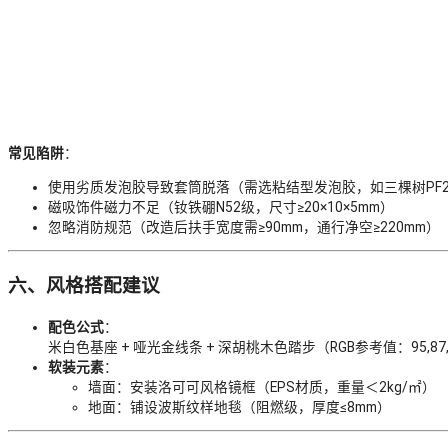
常见陷阱
：
使用劣质发泡胶导致套筒脱落（需选粘结型发泡胶，如三棵树PF2
磁吸饰件磁力不足（钕铁硼N52级，尺寸≥20×10×5mm）
忽略消防规范（改造后扶手宽度需≥90mm，通行净空≥220mm）
六、风格搭配建议
配色公式
：
米白色基座 + 哑光金线条 + 深胡桃木色踏步（RGB参考值：95,87,
软装元素
：
墙面：安装洛可可风格镜框（EPS材质，重量＜2kg/㎡）
地面：铺设波斯纹样地毯（阻燃级，厚度≤8mm）