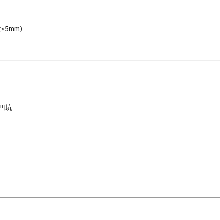
≤5mm）
补凹坑
漆