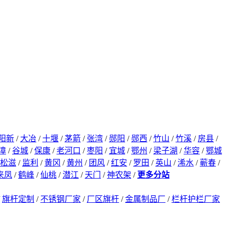
阳新
/
大冶
/
十堰
/
茅箭
/
张湾
/
郧阳
/
郧西
/
竹山
/
竹溪
/
房县
/
漳
/
谷城
/
保康
/
老河口
/
枣阳
/
宜城
/
鄂州
/
梁子湖
/
华容
/
鄂城
松滋
/
监利
/
黄冈
/
黄州
/
团风
/
红安
/
罗田
/
英山
/
浠水
/
蕲春
/
来凤
/
鹤峰
/
仙桃
/
潜江
/
天门
/
神农架
/
更多分站
/
旗杆定制
/
不锈钢厂家
/
厂区旗杆
/
金属制品厂
/
栏杆护栏厂家