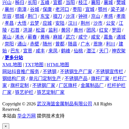
兴山
/
秭归
/
长阳
/
五峰
/
宜都
/
当阳
/
枝江
/
襄阳
/
襄城
/
樊城
/
襄州
/
南漳
/
谷城
/
保康
/
老河口
/
枣阳
/
宜城
/
鄂州
/
梁子湖
/
华容
/
鄂城
/
荆门
/
东宝
/
掇刀
/
沙洋
/
钟祥
/
京山
/
孝感
/
孝南
/
孝昌
/
大悟
/
云梦
/
应城
/
安陆
/
汉川
/
荆州
/
沙市
/
公安
/
江
陵
/
石首
/
洪湖
/
松滋
/
监利
/
黄冈
/
黄州
/
团风
/
红安
/
罗田
/
英山
/
浠水
/
蕲春
/
黄梅
/
麻城
/
武穴
/
咸宁
/
咸安
/
嘉鱼
/
通城
/
崇阳
/
通山
/
赤壁
/
随州
/
曾都
/
随县
/
广水
/
恩施
/
利川
/
建
始
/
巴东
/
宣恩
/
咸丰
/
来凤
/
鹤峰
/
仙桃
/
潜江
/
天门
/
神农架
/
更多分站
XML地图
|
TXT地图
|
HTML地图
网站抖音推广服务
/
不锈钢
/
不锈钢生产厂家
/
不锈钢宣传栏
/
钢结构厂房
/
单元门定制生产
/
不锈钢产品
/
旗杆厂家
/
栏杆厂
家
/
旗杆定制
/
不锈钢厂家
/
厂区旗杆
/
金属制品厂
/
栏杆护栏
厂家
/
铁艺护栏
/
铁艺定制厂家
Copyright © 2026
武汉海篮金属制品有限公司
All Rights
Reserved.
本站由
华企万网
提供技术支持
×