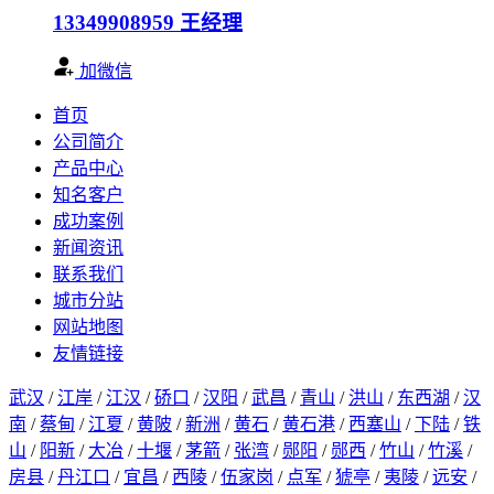
13349908959
王经理
加微信
首页
公司简介
产品中心
知名客户
成功案例
新闻资讯
联系我们
城市分站
网站地图
友情链接
武汉
/
江岸
/
江汉
/
硚口
/
汉阳
/
武昌
/
青山
/
洪山
/
东西湖
/
汉
南
/
蔡甸
/
江夏
/
黄陂
/
新洲
/
黄石
/
黄石港
/
西塞山
/
下陆
/
铁
山
/
阳新
/
大冶
/
十堰
/
茅箭
/
张湾
/
郧阳
/
郧西
/
竹山
/
竹溪
/
房县
/
丹江口
/
宜昌
/
西陵
/
伍家岗
/
点军
/
猇亭
/
夷陵
/
远安
/