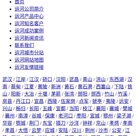
首页
运河公司简介
运河产品中心
运河知名客户
运河成功案例
运河新闻资讯
联系我们
运河城市分站
运河网站地图
运河友情链接
武汉
/
江岸
/
江汉
/
硚口
/
汉阳
/
武昌
/
青山
/
洪山
/
东西湖
/
汉
南
/
蔡甸
/
江夏
/
黄陂
/
新洲
/
黄石
/
黄石港
/
西塞山
/
下陆
/
铁
山
/
阳新
/
大冶
/
十堰
/
茅箭
/
张湾
/
郧阳
/
郧西
/
竹山
/
竹溪
/
房县
/
丹江口
/
宜昌
/
西陵
/
伍家岗
/
点军
/
猇亭
/
夷陵
/
远安
/
兴山
/
秭归
/
长阳
/
五峰
/
宜都
/
当阳
/
枝江
/
襄阳
/
襄城
/
樊城
/
襄州
/
南漳
/
谷城
/
保康
/
老河口
/
枣阳
/
宜城
/
鄂州
/
梁子湖
/
华容
/
鄂城
/
荆门
/
东宝
/
掇刀
/
沙洋
/
钟祥
/
京山
/
孝感
/
孝南
/
孝昌
/
大悟
/
云梦
/
应城
/
安陆
/
汉川
/
荆州
/
沙市
/
公安
/
江