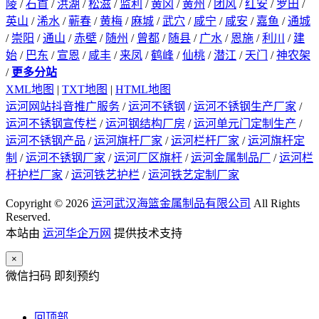
陵
/
石首
/
洪湖
/
松滋
/
监利
/
黄冈
/
黄州
/
团风
/
红安
/
罗田
/
英山
/
浠水
/
蕲春
/
黄梅
/
麻城
/
武穴
/
咸宁
/
咸安
/
嘉鱼
/
通城
/
崇阳
/
通山
/
赤壁
/
随州
/
曾都
/
随县
/
广水
/
恩施
/
利川
/
建
始
/
巴东
/
宣恩
/
咸丰
/
来凤
/
鹤峰
/
仙桃
/
潜江
/
天门
/
神农架
/
更多分站
XML地图
|
TXT地图
|
HTML地图
运河网站抖音推广服务
/
运河不锈钢
/
运河不锈钢生产厂家
/
运河不锈钢宣传栏
/
运河钢结构厂房
/
运河单元门定制生产
/
运河不锈钢产品
/
运河旗杆厂家
/
运河栏杆厂家
/
运河旗杆定
制
/
运河不锈钢厂家
/
运河厂区旗杆
/
运河金属制品厂
/
运河栏
杆护栏厂家
/
运河铁艺护栏
/
运河铁艺定制厂家
Copyright © 2026
运河武汉海篮金属制品有限公司
All Rights
Reserved.
本站由
运河华企万网
提供技术支持
×
微信扫码 即刻预约
回顶部