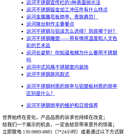
运河不锈钢宣传栏的3种表面抛光法
运河不锈钢钣金加工冲压件有什么特点
运河金属雕花板岗亭，贵族典范！
运河旗台制作主要要点
运河不锈钢与铝该怎么选择？到底哪个好？
运河不锈钢雕塑——带有情感温度和人文色
彩的艺术品
运河​长姿势！你知道电梯为什么要用不锈钢
吗
运河中式风格不锈钢室内装饰
运河不锈钢屏风款式
运河不锈钢材质的岗亭与铝塑板材质的岗亭
区别是什么？
运河不锈钢岗亭的维护和日常保养
世界始终在变化，产品品质的诉求也持续在改变；
给我们一个展示的机会，一定会给您带来意外的惊喜；
立即致电 130-9889-8883（7*24小时）或者通过以下方式联