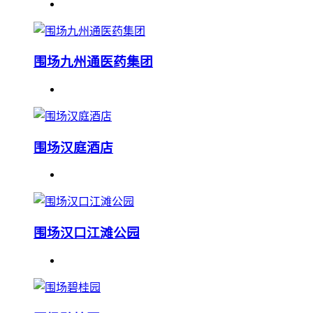
围场九州通医药集团
围场汉庭酒店
围场汉口江滩公园