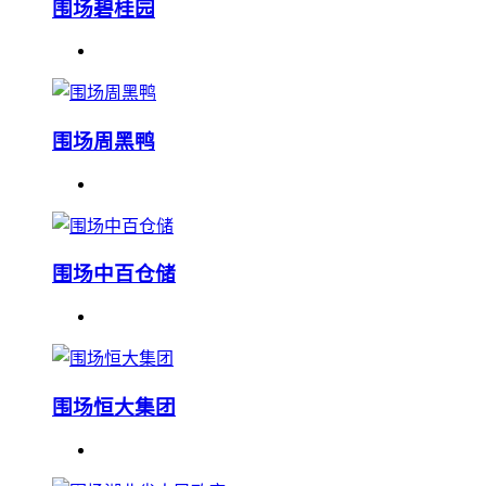
围场碧桂园
围场周黑鸭
围场中百仓储
围场恒大集团