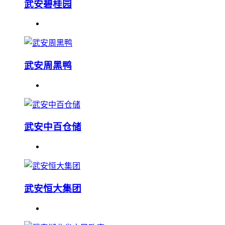
武安碧桂园
武安周黑鸭
武安中百仓储
武安恒大集团