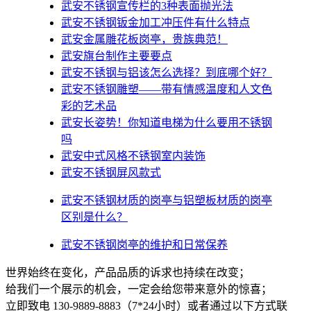
武安不锈钢宣传栏的3种表面抛光法
武安不锈钢钣金加工冲压件有什么特点
武安金属雕花板岗亭，贵族典范！
武安旗台制作主要要点
武安不锈钢与铝该怎么选择？到底哪个好？
武安不锈钢雕塑——带有情感温度和人文色
彩的艺术品
武安​长姿势！你知道电梯为什么要用不锈钢
吗
武安中式风格不锈钢室内装饰
武安不锈钢屏风款式
武安不锈钢材质的岗亭与铝塑板材质的岗亭
区别是什么？
武安不锈钢岗亭的维护和日常保养
世界始终在变化，产品品质的诉求也持续在改变；
给我们一个展示的机会，一定会给您带来意外的惊喜；
立即致电 130-9889-8883（7*24小时）或者通过以下方式联