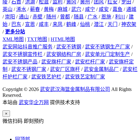
陵
/
石首
/
洪湖
/
松滋
/
监利
/
黄冈
/
黄州
/
团风
/
红安
/
罗田
/
英山
/
浠水
/
蕲春
/
黄梅
/
麻城
/
武穴
/
咸宁
/
咸安
/
嘉鱼
/
通城
/
崇阳
/
通山
/
赤壁
/
随州
/
曾都
/
随县
/
广水
/
恩施
/
利川
/
建
始
/
巴东
/
宣恩
/
咸丰
/
来凤
/
鹤峰
/
仙桃
/
潜江
/
天门
/
神农架
/
更多分站
XML地图
|
TXT地图
|
HTML地图
武安网站抖音推广服务
/
武安不锈钢
/
武安不锈钢生产厂家
/
武安不锈钢宣传栏
/
武安钢结构厂房
/
武安单元门定制生产
/
武安不锈钢产品
/
武安旗杆厂家
/
武安栏杆厂家
/
武安旗杆定
制
/
武安不锈钢厂家
/
武安厂区旗杆
/
武安金属制品厂
/
武安栏
杆护栏厂家
/
武安铁艺护栏
/
武安铁艺定制厂家
Copyright © 2026
武安武汉海篮金属制品有限公司
All Rights
Reserved.
本站由
武安华企万网
提供技术支持
×
微信扫码 即刻预约
回顶部