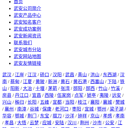
首页
武安公司简介
武安产品中心
武安知名客户
武安成功案例
武安新闻资讯
联系我们
武安城市分站
武安网站地图
武安友情链接
武汉
/
江岸
/
江汉
/
硚口
/
汉阳
/
武昌
/
青山
/
洪山
/
东西湖
/
汉
南
/
蔡甸
/
江夏
/
黄陂
/
新洲
/
黄石
/
黄石港
/
西塞山
/
下陆
/
铁
山
/
阳新
/
大冶
/
十堰
/
茅箭
/
张湾
/
郧阳
/
郧西
/
竹山
/
竹溪
/
房县
/
丹江口
/
宜昌
/
西陵
/
伍家岗
/
点军
/
猇亭
/
夷陵
/
远安
/
兴山
/
秭归
/
长阳
/
五峰
/
宜都
/
当阳
/
枝江
/
襄阳
/
襄城
/
樊城
/
襄州
/
南漳
/
谷城
/
保康
/
老河口
/
枣阳
/
宜城
/
鄂州
/
梁子湖
/
华容
/
鄂城
/
荆门
/
东宝
/
掇刀
/
沙洋
/
钟祥
/
京山
/
孝感
/
孝南
/
孝昌
/
大悟
/
云梦
/
应城
/
安陆
/
汉川
/
荆州
/
沙市
/
公安
/
江