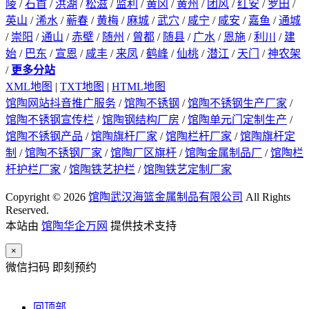
陵
/
石首
/
洪湖
/
松滋
/
监利
/
黄冈
/
黄州
/
团风
/
红安
/
罗田
/
英山
/
浠水
/
蕲春
/
黄梅
/
麻城
/
武穴
/
咸宁
/
咸安
/
嘉鱼
/
通城
/
崇阳
/
通山
/
赤壁
/
随州
/
曾都
/
随县
/
广水
/
恩施
/
利川
/
建
始
/
巴东
/
宣恩
/
咸丰
/
来凤
/
鹤峰
/
仙桃
/
潜江
/
天门
/
神农架
/
更多分站
XML地图
|
TXT地图
|
HTML地图
馆陶网站抖音推广服务
/
馆陶不锈钢
/
馆陶不锈钢生产厂家
/
馆陶不锈钢宣传栏
/
馆陶钢结构厂房
/
馆陶单元门定制生产
/
馆陶不锈钢产品
/
馆陶旗杆厂家
/
馆陶栏杆厂家
/
馆陶旗杆定
制
/
馆陶不锈钢厂家
/
馆陶厂区旗杆
/
馆陶金属制品厂
/
馆陶栏
杆护栏厂家
/
馆陶铁艺护栏
/
馆陶铁艺定制厂家
Copyright © 2026
馆陶武汉海篮金属制品有限公司
All Rights
Reserved.
本站由
馆陶华企万网
提供技术支持
×
微信扫码 即刻预约
回顶部