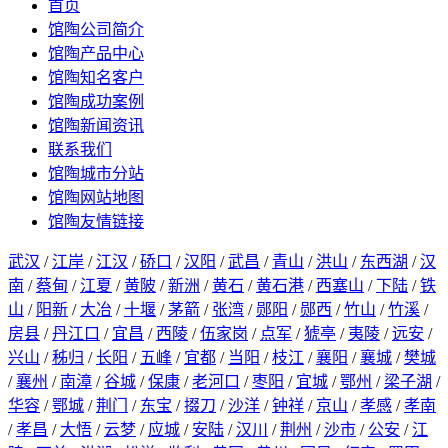
首页
馆陶公司简介
馆陶产品中心
馆陶知名客户
馆陶成功案例
馆陶新闻资讯
联系我们
馆陶城市分站
馆陶网站地图
馆陶友情链接
武汉
/
江岸
/
江汉
/
硚口
/
汉阳
/
武昌
/
青山
/
洪山
/
东西湖
/
汉
南
/
蔡甸
/
江夏
/
黄陂
/
新洲
/
黄石
/
黄石港
/
西塞山
/
下陆
/
铁
山
/
阳新
/
大冶
/
十堰
/
茅箭
/
张湾
/
郧阳
/
郧西
/
竹山
/
竹溪
/
房县
/
丹江口
/
宜昌
/
西陵
/
伍家岗
/
点军
/
猇亭
/
夷陵
/
远安
/
兴山
/
秭归
/
长阳
/
五峰
/
宜都
/
当阳
/
枝江
/
襄阳
/
襄城
/
樊城
/
襄州
/
南漳
/
谷城
/
保康
/
老河口
/
枣阳
/
宜城
/
鄂州
/
梁子湖
/
华容
/
鄂城
/
荆门
/
东宝
/
掇刀
/
沙洋
/
钟祥
/
京山
/
孝感
/
孝南
/
孝昌
/
大悟
/
云梦
/
应城
/
安陆
/
汉川
/
荆州
/
沙市
/
公安
/
江