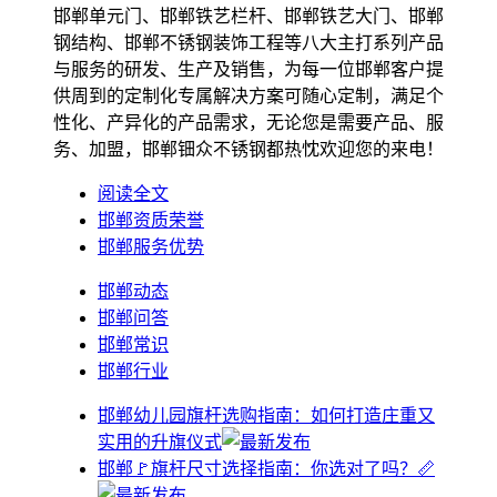
邯郸单元门、邯郸铁艺栏杆、邯郸铁艺大门、邯郸
钢结构、邯郸不锈钢装饰工程等八大主打系列产品
与服务的研发、生产及销售，为每一位邯郸客户提
供周到的定制化专属解决方案可随心定制，满足个
性化、产异化的产品需求，无论您是需要产品、服
务、加盟，邯郸钿众不锈钢都热忱欢迎您的来电！
阅读全文
邯郸资质荣誉
邯郸服务优势
邯郸动态
邯郸问答
邯郸常识
邯郸行业
邯郸幼儿园旗杆选购指南：如何打造庄重又
实用的升旗仪式
邯郸🚩旗杆尺寸选择指南：你选对了吗？📏