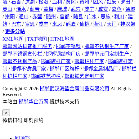
陵
/
石首
/
洪湖
/
松滋
/
监利
/
黄冈
/
黄州
/
团风
/
红安
/
罗田
/
英山
/
浠水
/
蕲春
/
黄梅
/
麻城
/
武穴
/
咸宁
/
咸安
/
嘉鱼
/
通城
/
崇阳
/
通山
/
赤壁
/
随州
/
曾都
/
随县
/
广水
/
恩施
/
利川
/
建
始
/
巴东
/
宣恩
/
咸丰
/
来凤
/
鹤峰
/
仙桃
/
潜江
/
天门
/
神农架
/
更多分站
XML地图
|
TXT地图
|
HTML地图
邯郸网站抖音推广服务
/
邯郸不锈钢
/
邯郸不锈钢生产厂家
/
邯郸不锈钢宣传栏
/
邯郸钢结构厂房
/
邯郸单元门定制生产
/
邯郸不锈钢产品
/
邯郸旗杆厂家
/
邯郸栏杆厂家
/
邯郸旗杆定
制
/
邯郸不锈钢厂家
/
邯郸厂区旗杆
/
邯郸金属制品厂
/
邯郸栏
杆护栏厂家
/
邯郸铁艺护栏
/
邯郸铁艺定制厂家
Copyright © 2026
邯郸武汉海篮金属制品有限公司
All Rights
Reserved.
本站由
邯郸华企万网
提供技术支持
×
微信扫码 即刻预约
回顶部