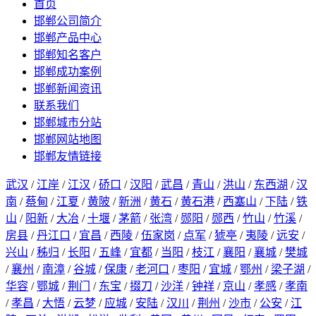
首页
邯郸公司简介
邯郸产品中心
邯郸知名客户
邯郸成功案例
邯郸新闻资讯
联系我们
邯郸城市分站
邯郸网站地图
邯郸友情链接
武汉
/
江岸
/
江汉
/
硚口
/
汉阳
/
武昌
/
青山
/
洪山
/
东西湖
/
汉
南
/
蔡甸
/
江夏
/
黄陂
/
新洲
/
黄石
/
黄石港
/
西塞山
/
下陆
/
铁
山
/
阳新
/
大冶
/
十堰
/
茅箭
/
张湾
/
郧阳
/
郧西
/
竹山
/
竹溪
/
房县
/
丹江口
/
宜昌
/
西陵
/
伍家岗
/
点军
/
猇亭
/
夷陵
/
远安
/
兴山
/
秭归
/
长阳
/
五峰
/
宜都
/
当阳
/
枝江
/
襄阳
/
襄城
/
樊城
/
襄州
/
南漳
/
谷城
/
保康
/
老河口
/
枣阳
/
宜城
/
鄂州
/
梁子湖
/
华容
/
鄂城
/
荆门
/
东宝
/
掇刀
/
沙洋
/
钟祥
/
京山
/
孝感
/
孝南
/
孝昌
/
大悟
/
云梦
/
应城
/
安陆
/
汉川
/
荆州
/
沙市
/
公安
/
江