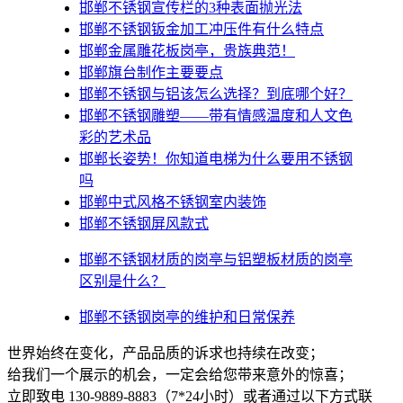
邯郸不锈钢宣传栏的3种表面抛光法
邯郸不锈钢钣金加工冲压件有什么特点
邯郸金属雕花板岗亭，贵族典范！
邯郸旗台制作主要要点
邯郸不锈钢与铝该怎么选择？到底哪个好？
邯郸不锈钢雕塑——带有情感温度和人文色
彩的艺术品
邯郸​长姿势！你知道电梯为什么要用不锈钢
吗
邯郸中式风格不锈钢室内装饰
邯郸不锈钢屏风款式
邯郸不锈钢材质的岗亭与铝塑板材质的岗亭
区别是什么？
邯郸不锈钢岗亭的维护和日常保养
世界始终在变化，产品品质的诉求也持续在改变；
给我们一个展示的机会，一定会给您带来意外的惊喜；
立即致电 130-9889-8883（7*24小时）或者通过以下方式联