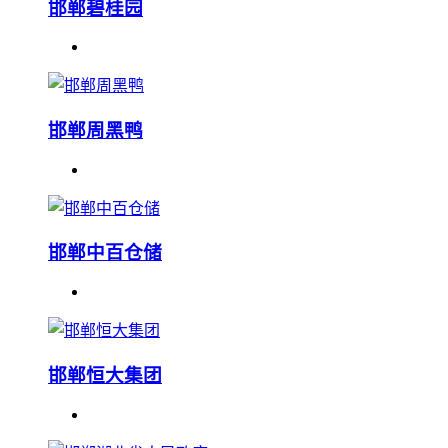
邯郸碧桂园
邯郸周黑鸭
邯郸中百仓储
邯郸恒大集团