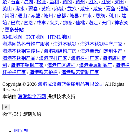
陵
/
石首
/
洪湖
/
松滋
/
监利
/
黄冈
/
黄州
/
团风
/
红安
/
罗田
/
英山
/
浠水
/
蕲春
/
黄梅
/
麻城
/
武穴
/
咸宁
/
咸安
/
嘉鱼
/
通城
/
崇阳
/
通山
/
赤壁
/
随州
/
曾都
/
随县
/
广水
/
恩施
/
利川
/
建
始
/
巴东
/
宣恩
/
咸丰
/
来凤
/
鹤峰
/
仙桃
/
潜江
/
天门
/
神农架
/
更多分站
XML地图
|
TXT地图
|
HTML地图
海港网站抖音推广服务
/
海港不锈钢
/
海港不锈钢生产厂家
/
海港不锈钢宣传栏
/
海港钢结构厂房
/
海港单元门定制生产
/
海港不锈钢产品
/
海港旗杆厂家
/
海港栏杆厂家
/
海港旗杆定
制
/
海港不锈钢厂家
/
海港厂区旗杆
/
海港金属制品厂
/
海港栏
杆护栏厂家
/
海港铁艺护栏
/
海港铁艺定制厂家
Copyright © 2026
海港武汉海篮金属制品有限公司
All Rights
Reserved.
本站由
海港华企万网
提供技术支持
×
微信扫码 即刻预约
回顶部