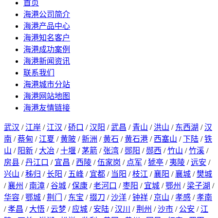
首页
海港公司简介
海港产品中心
海港知名客户
海港成功案例
海港新闻资讯
联系我们
海港城市分站
海港网站地图
海港友情链接
武汉
/
江岸
/
江汉
/
硚口
/
汉阳
/
武昌
/
青山
/
洪山
/
东西湖
/
汉
南
/
蔡甸
/
江夏
/
黄陂
/
新洲
/
黄石
/
黄石港
/
西塞山
/
下陆
/
铁
山
/
阳新
/
大冶
/
十堰
/
茅箭
/
张湾
/
郧阳
/
郧西
/
竹山
/
竹溪
/
房县
/
丹江口
/
宜昌
/
西陵
/
伍家岗
/
点军
/
猇亭
/
夷陵
/
远安
/
兴山
/
秭归
/
长阳
/
五峰
/
宜都
/
当阳
/
枝江
/
襄阳
/
襄城
/
樊城
/
襄州
/
南漳
/
谷城
/
保康
/
老河口
/
枣阳
/
宜城
/
鄂州
/
梁子湖
/
华容
/
鄂城
/
荆门
/
东宝
/
掇刀
/
沙洋
/
钟祥
/
京山
/
孝感
/
孝南
/
孝昌
/
大悟
/
云梦
/
应城
/
安陆
/
汉川
/
荆州
/
沙市
/
公安
/
江