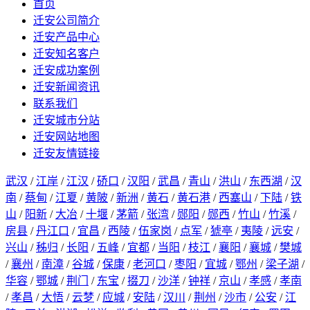
首页
迁安公司简介
迁安产品中心
迁安知名客户
迁安成功案例
迁安新闻资讯
联系我们
迁安城市分站
迁安网站地图
迁安友情链接
武汉
/
江岸
/
江汉
/
硚口
/
汉阳
/
武昌
/
青山
/
洪山
/
东西湖
/
汉
南
/
蔡甸
/
江夏
/
黄陂
/
新洲
/
黄石
/
黄石港
/
西塞山
/
下陆
/
铁
山
/
阳新
/
大冶
/
十堰
/
茅箭
/
张湾
/
郧阳
/
郧西
/
竹山
/
竹溪
/
房县
/
丹江口
/
宜昌
/
西陵
/
伍家岗
/
点军
/
猇亭
/
夷陵
/
远安
/
兴山
/
秭归
/
长阳
/
五峰
/
宜都
/
当阳
/
枝江
/
襄阳
/
襄城
/
樊城
/
襄州
/
南漳
/
谷城
/
保康
/
老河口
/
枣阳
/
宜城
/
鄂州
/
梁子湖
/
华容
/
鄂城
/
荆门
/
东宝
/
掇刀
/
沙洋
/
钟祥
/
京山
/
孝感
/
孝南
/
孝昌
/
大悟
/
云梦
/
应城
/
安陆
/
汉川
/
荆州
/
沙市
/
公安
/
江