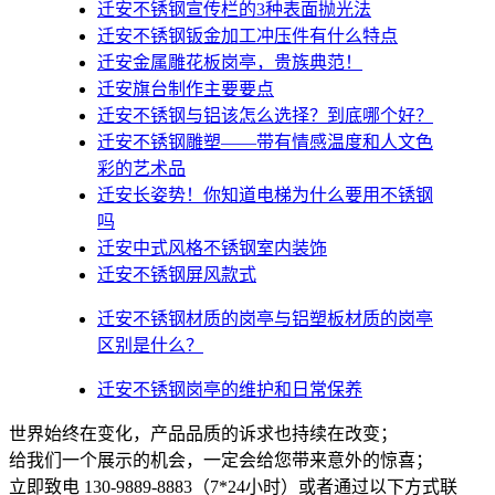
迁安不锈钢宣传栏的3种表面抛光法
迁安不锈钢钣金加工冲压件有什么特点
迁安金属雕花板岗亭，贵族典范！
迁安旗台制作主要要点
迁安不锈钢与铝该怎么选择？到底哪个好？
迁安不锈钢雕塑——带有情感温度和人文色
彩的艺术品
迁安​长姿势！你知道电梯为什么要用不锈钢
吗
迁安中式风格不锈钢室内装饰
迁安不锈钢屏风款式
迁安不锈钢材质的岗亭与铝塑板材质的岗亭
区别是什么？
迁安不锈钢岗亭的维护和日常保养
世界始终在变化，产品品质的诉求也持续在改变；
给我们一个展示的机会，一定会给您带来意外的惊喜；
立即致电 130-9889-8883（7*24小时）或者通过以下方式联