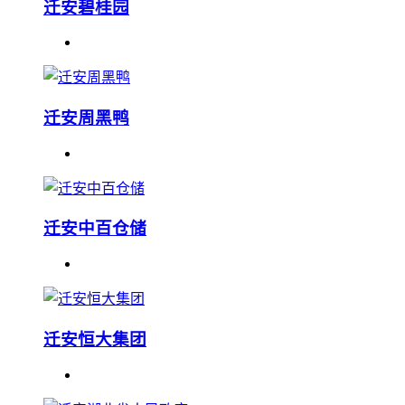
迁安碧桂园
迁安周黑鸭
迁安中百仓储
迁安恒大集团