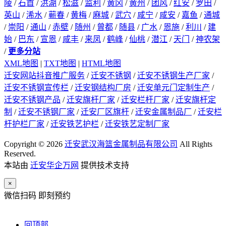
陵
/
石首
/
洪湖
/
松滋
/
监利
/
黄冈
/
黄州
/
团风
/
红安
/
罗田
/
英山
/
浠水
/
蕲春
/
黄梅
/
麻城
/
武穴
/
咸宁
/
咸安
/
嘉鱼
/
通城
/
崇阳
/
通山
/
赤壁
/
随州
/
曾都
/
随县
/
广水
/
恩施
/
利川
/
建
始
/
巴东
/
宣恩
/
咸丰
/
来凤
/
鹤峰
/
仙桃
/
潜江
/
天门
/
神农架
/
更多分站
XML地图
|
TXT地图
|
HTML地图
迁安网站抖音推广服务
/
迁安不锈钢
/
迁安不锈钢生产厂家
/
迁安不锈钢宣传栏
/
迁安钢结构厂房
/
迁安单元门定制生产
/
迁安不锈钢产品
/
迁安旗杆厂家
/
迁安栏杆厂家
/
迁安旗杆定
制
/
迁安不锈钢厂家
/
迁安厂区旗杆
/
迁安金属制品厂
/
迁安栏
杆护栏厂家
/
迁安铁艺护栏
/
迁安铁艺定制厂家
Copyright © 2026
迁安武汉海篮金属制品有限公司
All Rights
Reserved.
本站由
迁安华企万网
提供技术支持
×
微信扫码 即刻预约
回顶部