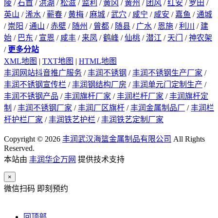
陵
/
石首
/
洪湖
/
松滋
/
监利
/
黄冈
/
黄州
/
团风
/
红安
/
罗田
/
英山
/
浠水
/
蕲春
/
黄梅
/
麻城
/
武穴
/
咸宁
/
咸安
/
嘉鱼
/
通城
/
崇阳
/
通山
/
赤壁
/
随州
/
曾都
/
随县
/
广水
/
恩施
/
利川
/
建
始
/
巴东
/
宣恩
/
咸丰
/
来凤
/
鹤峰
/
仙桃
/
潜江
/
天门
/
神农架
/
更多分站
XML地图
|
TXT地图
|
HTML地图
丰润网站抖音推广服务
/
丰润不锈钢
/
丰润不锈钢生产厂家
/
丰润不锈钢宣传栏
/
丰润钢结构厂房
/
丰润单元门定制生产
/
丰润不锈钢产品
/
丰润旗杆厂家
/
丰润栏杆厂家
/
丰润旗杆定
制
/
丰润不锈钢厂家
/
丰润厂区旗杆
/
丰润金属制品厂
/
丰润栏
杆护栏厂家
/
丰润铁艺护栏
/
丰润铁艺定制厂家
Copyright © 2026
丰润武汉海篮金属制品有限公司
All Rights
Reserved.
本站由
丰润华企万网
提供技术支持
×
微信扫码 即刻预约
回顶部