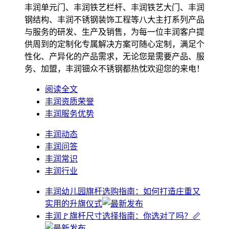
丰润单元门、丰润铁艺栏杆、丰润铁艺大门、丰润
钢结构、丰润不锈钢装饰工程等八大主打系列产品
与服务的研发、生产及销售，为每一位丰润客户提
供周到的定制化专属解决方案可随心定制，满足个
性化、产异化的产品需求，无论您是需要产品、服
务、加盟，丰润钿众不锈钢都热忱欢迎您的来电！
阅读全文
丰润资质荣誉
丰润服务优势
丰润动态
丰润问答
丰润常识
丰润行业
丰润幼儿园旗杆选购指南：如何打造庄重又
实用的升旗仪式
丰润🚩旗杆尺寸选择指南：你选对了吗？📏