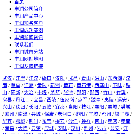
首页
丰润公司简介
丰润产品中心
丰润知名客户
丰润成功案例
丰润新闻资讯
联系我们
丰润城市分站
丰润网站地图
丰润友情链接
武汉
/
江岸
/
江汉
/
硚口
/
汉阳
/
武昌
/
青山
/
洪山
/
东西湖
/
汉
南
/
蔡甸
/
江夏
/
黄陂
/
新洲
/
黄石
/
黄石港
/
西塞山
/
下陆
/
铁
山
/
阳新
/
大冶
/
十堰
/
茅箭
/
张湾
/
郧阳
/
郧西
/
竹山
/
竹溪
/
房县
/
丹江口
/
宜昌
/
西陵
/
伍家岗
/
点军
/
猇亭
/
夷陵
/
远安
/
兴山
/
秭归
/
长阳
/
五峰
/
宜都
/
当阳
/
枝江
/
襄阳
/
襄城
/
樊城
/
襄州
/
南漳
/
谷城
/
保康
/
老河口
/
枣阳
/
宜城
/
鄂州
/
梁子湖
/
华容
/
鄂城
/
荆门
/
东宝
/
掇刀
/
沙洋
/
钟祥
/
京山
/
孝感
/
孝南
/
孝昌
/
大悟
/
云梦
/
应城
/
安陆
/
汉川
/
荆州
/
沙市
/
公安
/
江