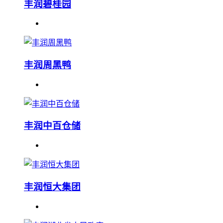
丰润碧桂园
丰润周黑鸭
丰润中百仓储
丰润恒大集团