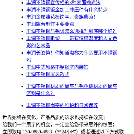
丰润不锈钢宣传栏的3种表面抛光法
丰润不锈钢钣金加工冲压件有什么特点
丰润金属雕花板岗亭，贵族典范！
丰润旗台制作主要要点
丰润不锈钢与铝该怎么选择？到底哪个好？
丰润不锈钢雕塑——带有情感温度和人文色
彩的艺术品
丰润​长姿势！你知道电梯为什么要用不锈钢
吗
丰润中式风格不锈钢室内装饰
丰润不锈钢屏风款式
丰润不锈钢材质的岗亭与铝塑板材质的岗亭
区别是什么？
丰润不锈钢岗亭的维护和日常保养
世界始终在变化，产品品质的诉求也持续在改变；
给我们一个展示的机会，一定会给您带来意外的惊喜；
立即致电 130-9889-8883（7*24小时）或者通过以下方式联