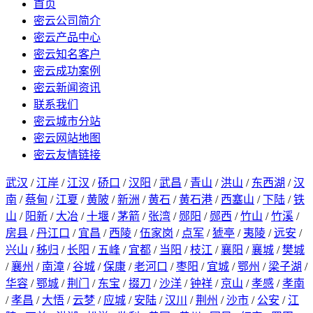
首页
密云公司简介
密云产品中心
密云知名客户
密云成功案例
密云新闻资讯
联系我们
密云城市分站
密云网站地图
密云友情链接
武汉
/
江岸
/
江汉
/
硚口
/
汉阳
/
武昌
/
青山
/
洪山
/
东西湖
/
汉
南
/
蔡甸
/
江夏
/
黄陂
/
新洲
/
黄石
/
黄石港
/
西塞山
/
下陆
/
铁
山
/
阳新
/
大冶
/
十堰
/
茅箭
/
张湾
/
郧阳
/
郧西
/
竹山
/
竹溪
/
房县
/
丹江口
/
宜昌
/
西陵
/
伍家岗
/
点军
/
猇亭
/
夷陵
/
远安
/
兴山
/
秭归
/
长阳
/
五峰
/
宜都
/
当阳
/
枝江
/
襄阳
/
襄城
/
樊城
/
襄州
/
南漳
/
谷城
/
保康
/
老河口
/
枣阳
/
宜城
/
鄂州
/
梁子湖
/
华容
/
鄂城
/
荆门
/
东宝
/
掇刀
/
沙洋
/
钟祥
/
京山
/
孝感
/
孝南
/
孝昌
/
大悟
/
云梦
/
应城
/
安陆
/
汉川
/
荆州
/
沙市
/
公安
/
江