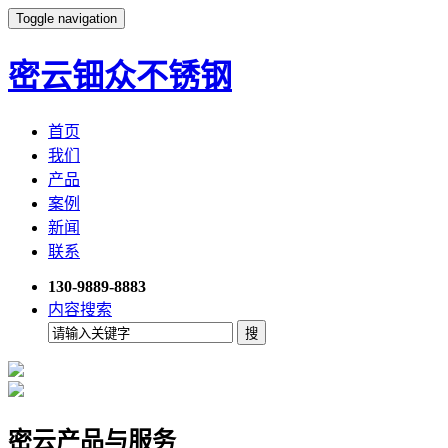
Toggle navigation
密云钿众不锈钢
首页
我们
产品
案例
新闻
联系
130-9889-8883
内容搜索
密云产品与服务