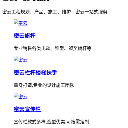
密云工程规划、产品、施工、维护，密云一站式服务
密云旗杆
专业销售各类电动、锥型、颁奖旗杆等
密云栏杆楼梯扶手
量身打造,专业的设计施工团队
密云宣传栏
宣传栏款式多样,造型优美,可按需定制