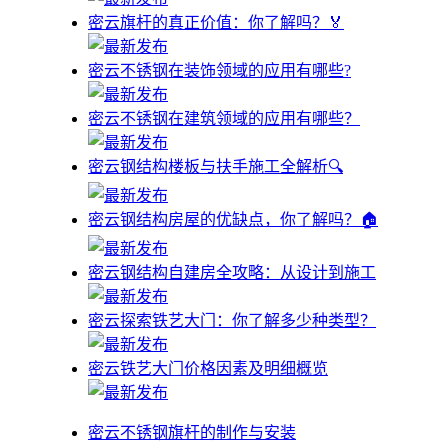
密云旗杆的真正价值：你了解吗？🏅
密云不锈钢在装饰领域的应用有哪些?
密云不锈钢在建筑领域的应用有哪些？
密云钢结构楼板与扶手施工全解析🔍
密云钢结构房屋的优缺点，你了解吗？🏠
密云钢结构自建房全攻略：从设计到施工
密云探索铁艺大门：你了解多少种类型？
密云铁艺大门价格因素及明细概览
密云不锈钢旗杆的制作与安装