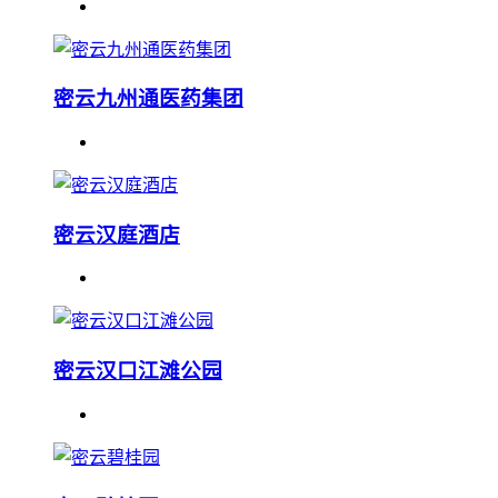
密云九州通医药集团
密云汉庭酒店
密云汉口江滩公园