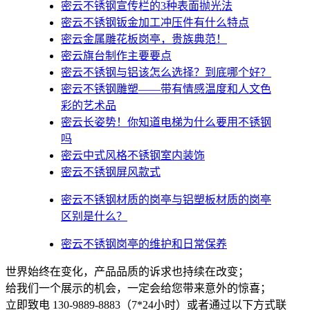
密云不锈钢宣传栏的3种表面抛光法
密云不锈钢钣金加工冲压件有什么特点
密云金属雕花板岗亭，贵族典范！
密云旗台制作主要要点
密云不锈钢与铝该怎么选择？到底哪个好？
密云不锈钢雕塑——带有情感温度和人文色
彩的艺术品
密云​长姿势！你知道电梯为什么要用不锈钢
吗
密云中式风格不锈钢室内装饰
密云不锈钢屏风款式
密云不锈钢材质的岗亭与铝塑板材质的岗亭
区别是什么？
密云不锈钢岗亭的维护和日常保养
世界始终在变化，产品品质的诉求也持续在改变；
给我们一个展示的机会，一定会给您带来意外的惊喜；
立即致电 130-9889-8883（7*24小时）或者通过以下方式联