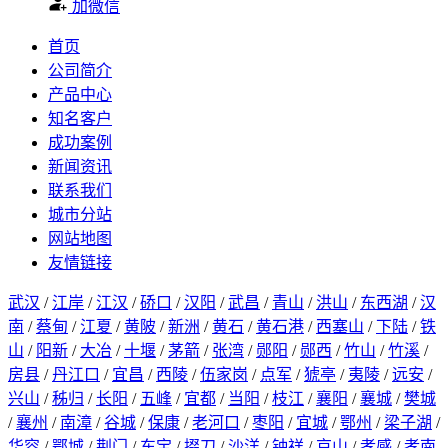
加微信
首页
公司简介
产品中心
知名客户
成功案例
新闻资讯
联系我们
城市分站
网站地图
友情链接
武汉
/
江岸
/
江汉
/
硚口
/
汉阳
/
武昌
/
青山
/
洪山
/
东西湖
/
汉
南
/
蔡甸
/
江夏
/
黄陂
/
新洲
/
黄石
/
黄石港
/
西塞山
/
下陆
/
铁
山
/
阳新
/
大冶
/
十堰
/
茅箭
/
张湾
/
郧阳
/
郧西
/
竹山
/
竹溪
/
房县
/
丹江口
/
宜昌
/
西陵
/
伍家岗
/
点军
/
猇亭
/
夷陵
/
远安
/
兴山
/
秭归
/
长阳
/
五峰
/
宜都
/
当阳
/
枝江
/
襄阳
/
襄城
/
樊城
/
襄州
/
南漳
/
谷城
/
保康
/
老河口
/
枣阳
/
宜城
/
鄂州
/
梁子湖
/
华容
/
鄂城
/
荆门
/
东宝
/
掇刀
/
沙洋
/
钟祥
/
京山
/
孝感
/
孝南