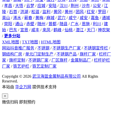
/
孝昌
/
大悟
/
云梦
/
应城
/
安陆
/
汉川
/
荆州
/
沙市
/
公安
/
江
陵
/
石首
/
洪湖
/
松滋
/
监利
/
黄冈
/
黄州
/
团风
/
红安
/
罗田
/
英山
/
浠水
/
蕲春
/
黄梅
/
麻城
/
武穴
/
咸宁
/
咸安
/
嘉鱼
/
通城
/
崇阳
/
通山
/
赤壁
/
随州
/
曾都
/
随县
/
广水
/
恩施
/
利川
/
建
始
/
巴东
/
宣恩
/
咸丰
/
来凤
/
鹤峰
/
仙桃
/
潜江
/
天门
/
神农架
/
更多分站
XML地图
|
TXT地图
|
HTML地图
网站抖音推广服务
/
不锈钢
/
不锈钢生产厂家
/
不锈钢宣传栏
/
钢结构厂房
/
单元门定制生产
/
不锈钢产品
/
旗杆厂家
/
栏杆厂
家
/
旗杆定制
/
不锈钢厂家
/
厂区旗杆
/
金属制品厂
/
栏杆护栏
厂家
/
铁艺护栏
/
铁艺定制厂家
Copyright © 2026
武汉海篮金属制品有限公司
All Rights
Reserved.
本站由
华企万网
提供技术支持
×
微信扫码 即刻预约