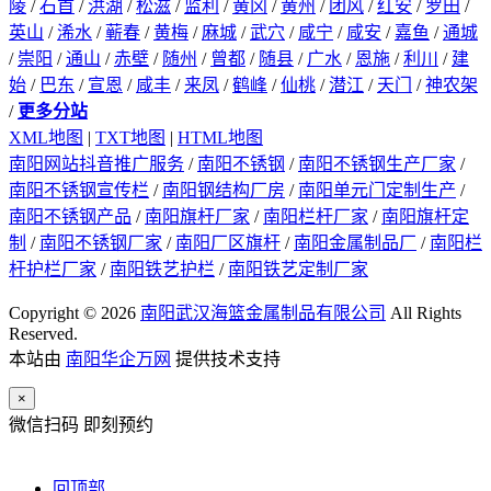
陵
/
石首
/
洪湖
/
松滋
/
监利
/
黄冈
/
黄州
/
团风
/
红安
/
罗田
/
英山
/
浠水
/
蕲春
/
黄梅
/
麻城
/
武穴
/
咸宁
/
咸安
/
嘉鱼
/
通城
/
崇阳
/
通山
/
赤壁
/
随州
/
曾都
/
随县
/
广水
/
恩施
/
利川
/
建
始
/
巴东
/
宣恩
/
咸丰
/
来凤
/
鹤峰
/
仙桃
/
潜江
/
天门
/
神农架
/
更多分站
XML地图
|
TXT地图
|
HTML地图
南阳网站抖音推广服务
/
南阳不锈钢
/
南阳不锈钢生产厂家
/
南阳不锈钢宣传栏
/
南阳钢结构厂房
/
南阳单元门定制生产
/
南阳不锈钢产品
/
南阳旗杆厂家
/
南阳栏杆厂家
/
南阳旗杆定
制
/
南阳不锈钢厂家
/
南阳厂区旗杆
/
南阳金属制品厂
/
南阳栏
杆护栏厂家
/
南阳铁艺护栏
/
南阳铁艺定制厂家
Copyright © 2026
南阳武汉海篮金属制品有限公司
All Rights
Reserved.
本站由
南阳华企万网
提供技术支持
×
微信扫码 即刻预约
回顶部