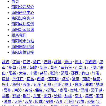
首页
南阳公司简介
南阳产品中心
南阳知名客户
南阳成功案例
南阳新闻资讯
联系我们
南阳城市分站
南阳网站地图
南阳友情链接
武汉
/
江岸
/
江汉
/
硚口
/
汉阳
/
武昌
/
青山
/
洪山
/
东西湖
/
汉
南
/
蔡甸
/
江夏
/
黄陂
/
新洲
/
黄石
/
黄石港
/
西塞山
/
下陆
/
铁
山
/
阳新
/
大冶
/
十堰
/
茅箭
/
张湾
/
郧阳
/
郧西
/
竹山
/
竹溪
/
房县
/
丹江口
/
宜昌
/
西陵
/
伍家岗
/
点军
/
猇亭
/
夷陵
/
远安
/
兴山
/
秭归
/
长阳
/
五峰
/
宜都
/
当阳
/
枝江
/
襄阳
/
襄城
/
樊城
/
襄州
/
南漳
/
谷城
/
保康
/
老河口
/
枣阳
/
宜城
/
鄂州
/
梁子湖
/
华容
/
鄂城
/
荆门
/
东宝
/
掇刀
/
沙洋
/
钟祥
/
京山
/
孝感
/
孝南
/
孝昌
/
大悟
/
云梦
/
应城
/
安陆
/
汉川
/
荆州
/
沙市
/
公安
/
江