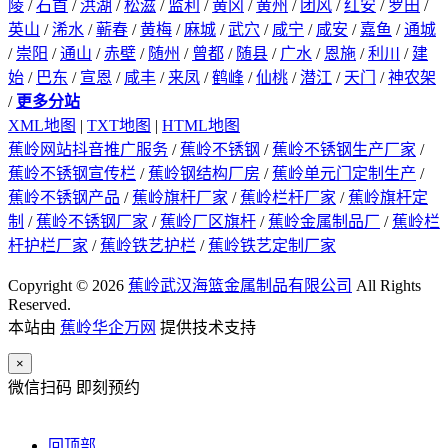
陵
/
石首
/
洪湖
/
松滋
/
监利
/
黄冈
/
黄州
/
团风
/
红安
/
罗田
/
英山
/
浠水
/
蕲春
/
黄梅
/
麻城
/
武穴
/
咸宁
/
咸安
/
嘉鱼
/
通城
/
崇阳
/
通山
/
赤壁
/
随州
/
曾都
/
随县
/
广水
/
恩施
/
利川
/
建
始
/
巴东
/
宣恩
/
咸丰
/
来凤
/
鹤峰
/
仙桃
/
潜江
/
天门
/
神农架
/
更多分站
XML地图
|
TXT地图
|
HTML地图
蕉岭网站抖音推广服务
/
蕉岭不锈钢
/
蕉岭不锈钢生产厂家
/
蕉岭不锈钢宣传栏
/
蕉岭钢结构厂房
/
蕉岭单元门定制生产
/
蕉岭不锈钢产品
/
蕉岭旗杆厂家
/
蕉岭栏杆厂家
/
蕉岭旗杆定
制
/
蕉岭不锈钢厂家
/
蕉岭厂区旗杆
/
蕉岭金属制品厂
/
蕉岭栏
杆护栏厂家
/
蕉岭铁艺护栏
/
蕉岭铁艺定制厂家
Copyright © 2026
蕉岭武汉海篮金属制品有限公司
All Rights
Reserved.
本站由
蕉岭华企万网
提供技术支持
×
微信扫码 即刻预约
回顶部