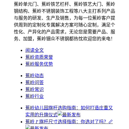
蕉岭单元门、蕉岭铁艺栏杆、蕉岭铁艺大门、蕉岭
钢结构、蕉岭不锈钢装饰工程等八大主打系列产品
与服务的研发、生产及销售，为每一位蕉岭客户提
供周到的定制化专属解决方案可随心定制，满足个
性化、产异化的产品需求，无论您是需要产品、服
务、加盟，蕉岭钿众不锈钢都热忱欢迎您的来电！
阅读全文
蕉岭资质荣誉
蕉岭服务优势
蕉岭动态
蕉岭问答
蕉岭常识
蕉岭行业
蕉岭幼儿园旗杆选购指南：如何打造庄重又
实用的升旗仪式
蕉岭🚩旗杆尺寸选择指南：你选对了吗？📏