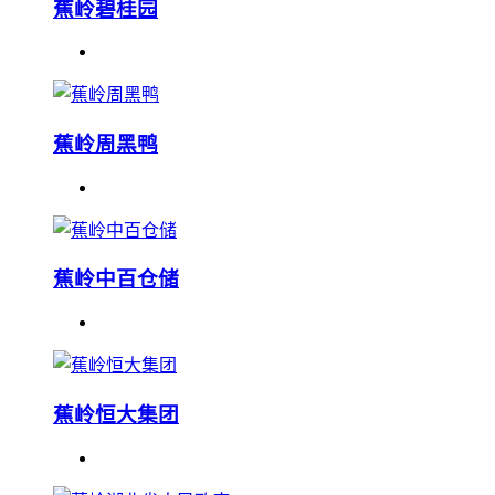
蕉岭碧桂园
蕉岭周黑鸭
蕉岭中百仓储
蕉岭恒大集团