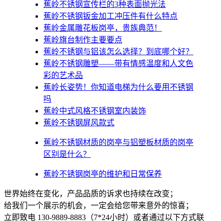
蕉岭不锈钢宣传栏的3种表面抛光法
蕉岭不锈钢钣金加工冲压件有什么特点
蕉岭金属雕花板岗亭，贵族典范！
蕉岭旗台制作主要要点
蕉岭不锈钢与铝该怎么选择？到底哪个好？
蕉岭不锈钢雕塑——带有情感温度和人文色
彩的艺术品
蕉岭​长姿势！你知道电梯为什么要用不锈钢
吗
蕉岭中式风格不锈钢室内装饰
蕉岭不锈钢屏风款式
蕉岭不锈钢材质的岗亭与铝塑板材质的岗亭
区别是什么？
蕉岭不锈钢岗亭的维护和日常保养
世界始终在变化，产品品质的诉求也持续在改变；
给我们一个展示的机会，一定会给您带来意外的惊喜；
立即致电 130-9889-8883（7*24小时）或者通过以下方式联