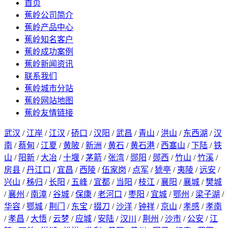
首页
蕉岭公司简介
蕉岭产品中心
蕉岭知名客户
蕉岭成功案例
蕉岭新闻资讯
联系我们
蕉岭城市分站
蕉岭网站地图
蕉岭友情链接
武汉
/
江岸
/
江汉
/
硚口
/
汉阳
/
武昌
/
青山
/
洪山
/
东西湖
/
汉
南
/
蔡甸
/
江夏
/
黄陂
/
新洲
/
黄石
/
黄石港
/
西塞山
/
下陆
/
铁
山
/
阳新
/
大冶
/
十堰
/
茅箭
/
张湾
/
郧阳
/
郧西
/
竹山
/
竹溪
/
房县
/
丹江口
/
宜昌
/
西陵
/
伍家岗
/
点军
/
猇亭
/
夷陵
/
远安
/
兴山
/
秭归
/
长阳
/
五峰
/
宜都
/
当阳
/
枝江
/
襄阳
/
襄城
/
樊城
/
襄州
/
南漳
/
谷城
/
保康
/
老河口
/
枣阳
/
宜城
/
鄂州
/
梁子湖
/
华容
/
鄂城
/
荆门
/
东宝
/
掇刀
/
沙洋
/
钟祥
/
京山
/
孝感
/
孝南
/
孝昌
/
大悟
/
云梦
/
应城
/
安陆
/
汉川
/
荆州
/
沙市
/
公安
/
江