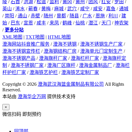
陵
/
石首
/
洪湖
/
松滋
/
监利
/
黄冈
/
黄州
/
团风
/
红安
/
罗田
/
英山
/
浠水
/
蕲春
/
黄梅
/
麻城
/
武穴
/
咸宁
/
咸安
/
嘉鱼
/
通城
/
崇阳
/
通山
/
赤壁
/
随州
/
曾都
/
随县
/
广水
/
恩施
/
利川
/
建
始
/
巴东
/
宣恩
/
咸丰
/
来凤
/
鹤峰
/
仙桃
/
潜江
/
天门
/
神农架
/
更多分站
XML地图
|
TXT地图
|
HTML地图
澄海网站抖音推广服务
/
澄海不锈钢
/
澄海不锈钢生产厂家
/
澄海不锈钢宣传栏
/
澄海钢结构厂房
/
澄海单元门定制生产
/
澄海不锈钢产品
/
澄海旗杆厂家
/
澄海栏杆厂家
/
澄海旗杆定
制
/
澄海不锈钢厂家
/
澄海厂区旗杆
/
澄海金属制品厂
/
澄海栏
杆护栏厂家
/
澄海铁艺护栏
/
澄海铁艺定制厂家
Copyright © 2026
澄海武汉海篮金属制品有限公司
All Rights
Reserved.
本站由
澄海华企万网
提供技术支持
×
微信扫码 即刻预约
回顶部