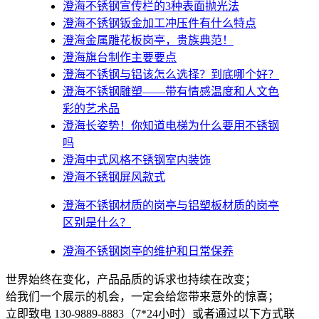
澄海不锈钢宣传栏的3种表面抛光法
澄海不锈钢钣金加工冲压件有什么特点
澄海金属雕花板岗亭，贵族典范！
澄海旗台制作主要要点
澄海不锈钢与铝该怎么选择？到底哪个好？
澄海不锈钢雕塑——带有情感温度和人文色
彩的艺术品
澄海​长姿势！你知道电梯为什么要用不锈钢
吗
澄海中式风格不锈钢室内装饰
澄海不锈钢屏风款式
澄海不锈钢材质的岗亭与铝塑板材质的岗亭
区别是什么？
澄海不锈钢岗亭的维护和日常保养
世界始终在变化，产品品质的诉求也持续在改变；
给我们一个展示的机会，一定会给您带来意外的惊喜；
立即致电 130-9889-8883（7*24小时）或者通过以下方式联