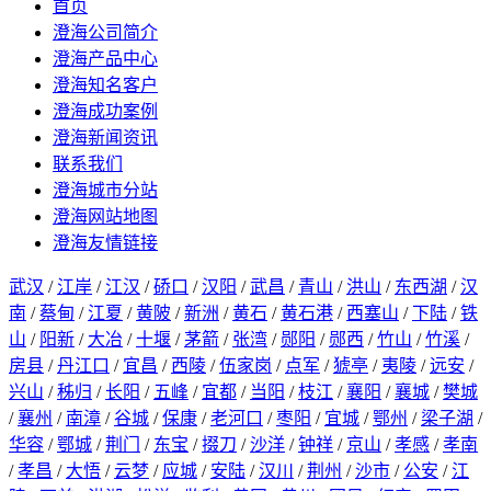
首页
澄海公司简介
澄海产品中心
澄海知名客户
澄海成功案例
澄海新闻资讯
联系我们
澄海城市分站
澄海网站地图
澄海友情链接
武汉
/
江岸
/
江汉
/
硚口
/
汉阳
/
武昌
/
青山
/
洪山
/
东西湖
/
汉
南
/
蔡甸
/
江夏
/
黄陂
/
新洲
/
黄石
/
黄石港
/
西塞山
/
下陆
/
铁
山
/
阳新
/
大冶
/
十堰
/
茅箭
/
张湾
/
郧阳
/
郧西
/
竹山
/
竹溪
/
房县
/
丹江口
/
宜昌
/
西陵
/
伍家岗
/
点军
/
猇亭
/
夷陵
/
远安
/
兴山
/
秭归
/
长阳
/
五峰
/
宜都
/
当阳
/
枝江
/
襄阳
/
襄城
/
樊城
/
襄州
/
南漳
/
谷城
/
保康
/
老河口
/
枣阳
/
宜城
/
鄂州
/
梁子湖
/
华容
/
鄂城
/
荆门
/
东宝
/
掇刀
/
沙洋
/
钟祥
/
京山
/
孝感
/
孝南
/
孝昌
/
大悟
/
云梦
/
应城
/
安陆
/
汉川
/
荆州
/
沙市
/
公安
/
江