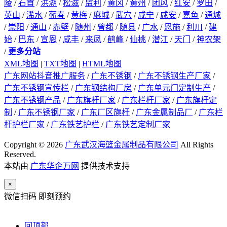
陵
/
石首
/
洪湖
/
松滋
/
监利
/
黄冈
/
黄州
/
团风
/
红安
/
罗田
/
英山
/
浠水
/
蕲春
/
黄梅
/
麻城
/
武穴
/
咸宁
/
咸安
/
嘉鱼
/
通城
/
崇阳
/
通山
/
赤壁
/
随州
/
曾都
/
随县
/
广水
/
恩施
/
利川
/
建
始
/
巴东
/
宣恩
/
咸丰
/
来凤
/
鹤峰
/
仙桃
/
潜江
/
天门
/
神农架
/
更多分站
XML地图
|
TXT地图
|
HTML地图
广东网站抖音推广服务
/
广东不锈钢
/
广东不锈钢生产厂家
/
广东不锈钢宣传栏
/
广东钢结构厂房
/
广东单元门定制生产
/
广东不锈钢产品
/
广东旗杆厂家
/
广东栏杆厂家
/
广东旗杆定
制
/
广东不锈钢厂家
/
广东厂区旗杆
/
广东金属制品厂
/
广东栏
杆护栏厂家
/
广东铁艺护栏
/
广东铁艺定制厂家
Copyright © 2026
广东武汉海篮金属制品有限公司
All Rights
Reserved.
本站由
广东华企万网
提供技术支持
×
微信扫码 即刻预约
回顶部