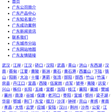
首页
广东公司简介
广东产品中心
广东知名客户
广东成功案例
广东新闻资讯
联系我们
广东城市分站
广东网站地图
广东友情链接
武汉
/
江岸
/
江汉
/
硚口
/
汉阳
/
武昌
/
青山
/
洪山
/
东西湖
/
汉
南
/
蔡甸
/
江夏
/
黄陂
/
新洲
/
黄石
/
黄石港
/
西塞山
/
下陆
/
铁
山
/
阳新
/
大冶
/
十堰
/
茅箭
/
张湾
/
郧阳
/
郧西
/
竹山
/
竹溪
/
房县
/
丹江口
/
宜昌
/
西陵
/
伍家岗
/
点军
/
猇亭
/
夷陵
/
远安
/
兴山
/
秭归
/
长阳
/
五峰
/
宜都
/
当阳
/
枝江
/
襄阳
/
襄城
/
樊城
/
襄州
/
南漳
/
谷城
/
保康
/
老河口
/
枣阳
/
宜城
/
鄂州
/
梁子湖
/
华容
/
鄂城
/
荆门
/
东宝
/
掇刀
/
沙洋
/
钟祥
/
京山
/
孝感
/
孝南
/
孝昌
/
大悟
/
云梦
/
应城
/
安陆
/
汉川
/
荆州
/
沙市
/
公安
/
江