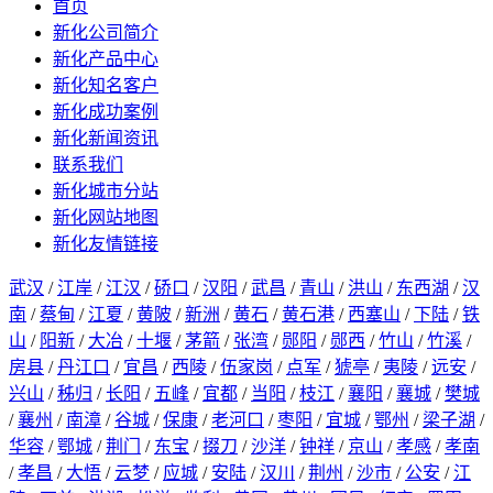
首页
新化公司简介
新化产品中心
新化知名客户
新化成功案例
新化新闻资讯
联系我们
新化城市分站
新化网站地图
新化友情链接
武汉
/
江岸
/
江汉
/
硚口
/
汉阳
/
武昌
/
青山
/
洪山
/
东西湖
/
汉
南
/
蔡甸
/
江夏
/
黄陂
/
新洲
/
黄石
/
黄石港
/
西塞山
/
下陆
/
铁
山
/
阳新
/
大冶
/
十堰
/
茅箭
/
张湾
/
郧阳
/
郧西
/
竹山
/
竹溪
/
房县
/
丹江口
/
宜昌
/
西陵
/
伍家岗
/
点军
/
猇亭
/
夷陵
/
远安
/
兴山
/
秭归
/
长阳
/
五峰
/
宜都
/
当阳
/
枝江
/
襄阳
/
襄城
/
樊城
/
襄州
/
南漳
/
谷城
/
保康
/
老河口
/
枣阳
/
宜城
/
鄂州
/
梁子湖
/
华容
/
鄂城
/
荆门
/
东宝
/
掇刀
/
沙洋
/
钟祥
/
京山
/
孝感
/
孝南
/
孝昌
/
大悟
/
云梦
/
应城
/
安陆
/
汉川
/
荆州
/
沙市
/
公安
/
江