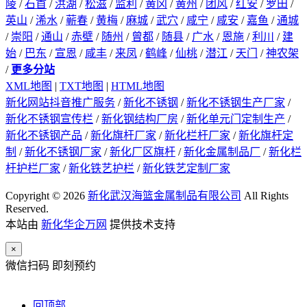
陵
/
石首
/
洪湖
/
松滋
/
监利
/
黄冈
/
黄州
/
团风
/
红安
/
罗田
/
英山
/
浠水
/
蕲春
/
黄梅
/
麻城
/
武穴
/
咸宁
/
咸安
/
嘉鱼
/
通城
/
崇阳
/
通山
/
赤壁
/
随州
/
曾都
/
随县
/
广水
/
恩施
/
利川
/
建
始
/
巴东
/
宣恩
/
咸丰
/
来凤
/
鹤峰
/
仙桃
/
潜江
/
天门
/
神农架
/
更多分站
XML地图
|
TXT地图
|
HTML地图
新化网站抖音推广服务
/
新化不锈钢
/
新化不锈钢生产厂家
/
新化不锈钢宣传栏
/
新化钢结构厂房
/
新化单元门定制生产
/
新化不锈钢产品
/
新化旗杆厂家
/
新化栏杆厂家
/
新化旗杆定
制
/
新化不锈钢厂家
/
新化厂区旗杆
/
新化金属制品厂
/
新化栏
杆护栏厂家
/
新化铁艺护栏
/
新化铁艺定制厂家
Copyright © 2026
新化武汉海篮金属制品有限公司
All Rights
Reserved.
本站由
新化华企万网
提供技术支持
×
微信扫码 即刻预约
回顶部