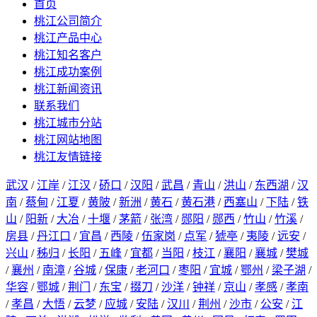
首页
桃江公司简介
桃江产品中心
桃江知名客户
桃江成功案例
桃江新闻资讯
联系我们
桃江城市分站
桃江网站地图
桃江友情链接
武汉
/
江岸
/
江汉
/
硚口
/
汉阳
/
武昌
/
青山
/
洪山
/
东西湖
/
汉
南
/
蔡甸
/
江夏
/
黄陂
/
新洲
/
黄石
/
黄石港
/
西塞山
/
下陆
/
铁
山
/
阳新
/
大冶
/
十堰
/
茅箭
/
张湾
/
郧阳
/
郧西
/
竹山
/
竹溪
/
房县
/
丹江口
/
宜昌
/
西陵
/
伍家岗
/
点军
/
猇亭
/
夷陵
/
远安
/
兴山
/
秭归
/
长阳
/
五峰
/
宜都
/
当阳
/
枝江
/
襄阳
/
襄城
/
樊城
/
襄州
/
南漳
/
谷城
/
保康
/
老河口
/
枣阳
/
宜城
/
鄂州
/
梁子湖
/
华容
/
鄂城
/
荆门
/
东宝
/
掇刀
/
沙洋
/
钟祥
/
京山
/
孝感
/
孝南
/
孝昌
/
大悟
/
云梦
/
应城
/
安陆
/
汉川
/
荆州
/
沙市
/
公安
/
江