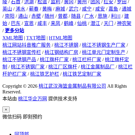
陵
/
石首
/
洪湖
/
松滋
/
监利
/
黄冈
/
黄州
/
团风
/
红安
/
罗田
/
英山
/
浠水
/
蕲春
/
黄梅
/
麻城
/
武穴
/
咸宁
/
咸安
/
嘉鱼
/
通城
/
崇阳
/
通山
/
赤壁
/
随州
/
曾都
/
随县
/
广水
/
恩施
/
利川
/
建
始
/
巴东
/
宣恩
/
咸丰
/
来凤
/
鹤峰
/
仙桃
/
潜江
/
天门
/
神农架
/
更多分站
XML地图
|
TXT地图
|
HTML地图
桃江网站抖音推广服务
/
桃江不锈钢
/
桃江不锈钢生产厂家
/
桃江不锈钢宣传栏
/
桃江钢结构厂房
/
桃江单元门定制生产
/
桃江不锈钢产品
/
桃江旗杆厂家
/
桃江栏杆厂家
/
桃江旗杆定
制
/
桃江不锈钢厂家
/
桃江厂区旗杆
/
桃江金属制品厂
/
桃江栏
杆护栏厂家
/
桃江铁艺护栏
/
桃江铁艺定制厂家
Copyright © 2026
桃江武汉海篮金属制品有限公司
All Rights
Reserved.
本站由
桃江华企万网
提供技术支持
×
微信扫码 即刻预约
回顶部