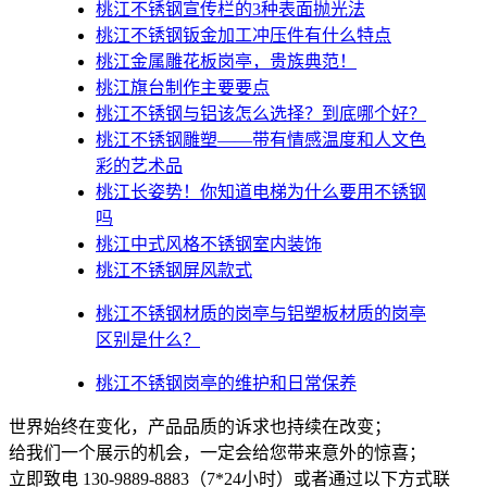
桃江不锈钢宣传栏的3种表面抛光法
桃江不锈钢钣金加工冲压件有什么特点
桃江金属雕花板岗亭，贵族典范！
桃江旗台制作主要要点
桃江不锈钢与铝该怎么选择？到底哪个好？
桃江不锈钢雕塑——带有情感温度和人文色
彩的艺术品
桃江​长姿势！你知道电梯为什么要用不锈钢
吗
桃江中式风格不锈钢室内装饰
桃江不锈钢屏风款式
桃江不锈钢材质的岗亭与铝塑板材质的岗亭
区别是什么？
桃江不锈钢岗亭的维护和日常保养
世界始终在变化，产品品质的诉求也持续在改变；
给我们一个展示的机会，一定会给您带来意外的惊喜；
立即致电 130-9889-8883（7*24小时）或者通过以下方式联