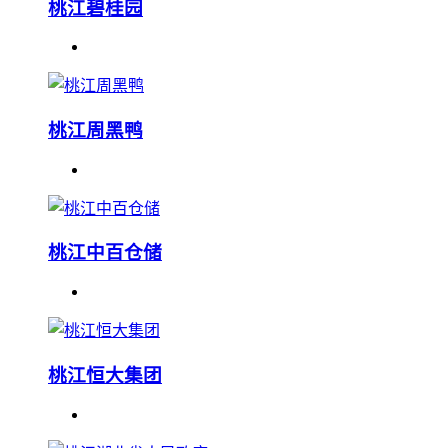
桃江碧桂园
桃江周黑鸭
桃江中百仓储
桃江恒大集团