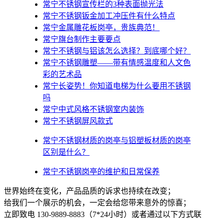
常宁不锈钢宣传栏的3种表面抛光法
常宁不锈钢钣金加工冲压件有什么特点
常宁金属雕花板岗亭，贵族典范！
常宁旗台制作主要要点
常宁不锈钢与铝该怎么选择？到底哪个好？
常宁不锈钢雕塑——带有情感温度和人文色
彩的艺术品
常宁​长姿势！你知道电梯为什么要用不锈钢
吗
常宁中式风格不锈钢室内装饰
常宁不锈钢屏风款式
常宁不锈钢材质的岗亭与铝塑板材质的岗亭
区别是什么？
常宁不锈钢岗亭的维护和日常保养
世界始终在变化，产品品质的诉求也持续在改变；
给我们一个展示的机会，一定会给您带来意外的惊喜；
立即致电 130-9889-8883（7*24小时）或者通过以下方式联