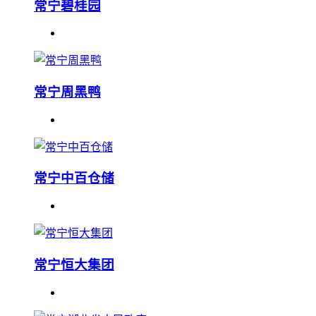
常宁碧桂园
常宁周黑鸭
常宁中百仓储
常宁恒大集团