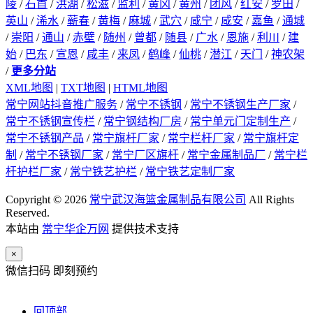
陵
/
石首
/
洪湖
/
松滋
/
监利
/
黄冈
/
黄州
/
团风
/
红安
/
罗田
/
英山
/
浠水
/
蕲春
/
黄梅
/
麻城
/
武穴
/
咸宁
/
咸安
/
嘉鱼
/
通城
/
崇阳
/
通山
/
赤壁
/
随州
/
曾都
/
随县
/
广水
/
恩施
/
利川
/
建
始
/
巴东
/
宣恩
/
咸丰
/
来凤
/
鹤峰
/
仙桃
/
潜江
/
天门
/
神农架
/
更多分站
XML地图
|
TXT地图
|
HTML地图
常宁网站抖音推广服务
/
常宁不锈钢
/
常宁不锈钢生产厂家
/
常宁不锈钢宣传栏
/
常宁钢结构厂房
/
常宁单元门定制生产
/
常宁不锈钢产品
/
常宁旗杆厂家
/
常宁栏杆厂家
/
常宁旗杆定
制
/
常宁不锈钢厂家
/
常宁厂区旗杆
/
常宁金属制品厂
/
常宁栏
杆护栏厂家
/
常宁铁艺护栏
/
常宁铁艺定制厂家
Copyright © 2026
常宁武汉海篮金属制品有限公司
All Rights
Reserved.
本站由
常宁华企万网
提供技术支持
×
微信扫码 即刻预约
回顶部