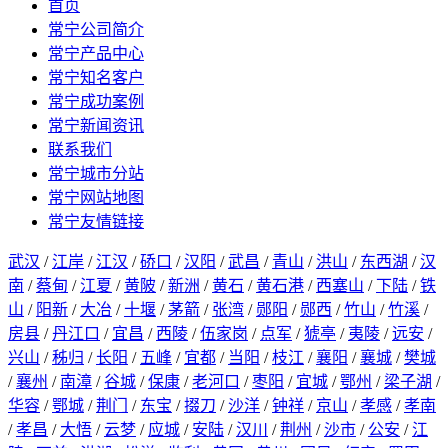
首页
常宁公司简介
常宁产品中心
常宁知名客户
常宁成功案例
常宁新闻资讯
联系我们
常宁城市分站
常宁网站地图
常宁友情链接
武汉
/
江岸
/
江汉
/
硚口
/
汉阳
/
武昌
/
青山
/
洪山
/
东西湖
/
汉
南
/
蔡甸
/
江夏
/
黄陂
/
新洲
/
黄石
/
黄石港
/
西塞山
/
下陆
/
铁
山
/
阳新
/
大冶
/
十堰
/
茅箭
/
张湾
/
郧阳
/
郧西
/
竹山
/
竹溪
/
房县
/
丹江口
/
宜昌
/
西陵
/
伍家岗
/
点军
/
猇亭
/
夷陵
/
远安
/
兴山
/
秭归
/
长阳
/
五峰
/
宜都
/
当阳
/
枝江
/
襄阳
/
襄城
/
樊城
/
襄州
/
南漳
/
谷城
/
保康
/
老河口
/
枣阳
/
宜城
/
鄂州
/
梁子湖
/
华容
/
鄂城
/
荆门
/
东宝
/
掇刀
/
沙洋
/
钟祥
/
京山
/
孝感
/
孝南
/
孝昌
/
大悟
/
云梦
/
应城
/
安陆
/
汉川
/
荆州
/
沙市
/
公安
/
江