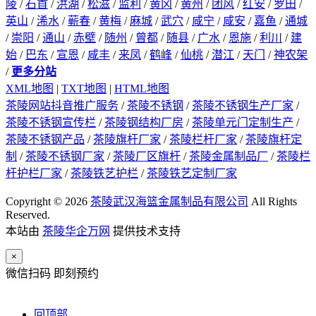
陵
/
石首
/
洪湖
/
松滋
/
监利
/
黄冈
/
黄州
/
团风
/
红安
/
罗田
/
英山
/
浠水
/
蕲春
/
黄梅
/
麻城
/
武穴
/
咸宁
/
咸安
/
嘉鱼
/
通城
/
崇阳
/
通山
/
赤壁
/
随州
/
曾都
/
随县
/
广水
/
恩施
/
利川
/
建
始
/
巴东
/
宣恩
/
咸丰
/
来凤
/
鹤峰
/
仙桃
/
潜江
/
天门
/
神农架
/
更多分站
XML地图
|
TXT地图
|
HTML地图
茶陵网站抖音推广服务
/
茶陵不锈钢
/
茶陵不锈钢生产厂家
/
茶陵不锈钢宣传栏
/
茶陵钢结构厂房
/
茶陵单元门定制生产
/
茶陵不锈钢产品
/
茶陵旗杆厂家
/
茶陵栏杆厂家
/
茶陵旗杆定
制
/
茶陵不锈钢厂家
/
茶陵厂区旗杆
/
茶陵金属制品厂
/
茶陵栏
杆护栏厂家
/
茶陵铁艺护栏
/
茶陵铁艺定制厂家
Copyright © 2026
茶陵武汉海篮金属制品有限公司
All Rights
Reserved.
本站由
茶陵华企万网
提供技术支持
×
微信扫码 即刻预约
回顶部