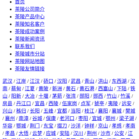
首页
茶陵公司简介
茶陵产品中心
茶陵知名客户
茶陵成功案例
茶陵新闻资讯
联系我们
茶陵城市分站
茶陵网站地图
茶陵友情链接
武汉
/
江岸
/
江汉
/
硚口
/
汉阳
/
武昌
/
青山
/
洪山
/
东西湖
/
汉
南
/
蔡甸
/
江夏
/
黄陂
/
新洲
/
黄石
/
黄石港
/
西塞山
/
下陆
/
铁
山
/
阳新
/
大冶
/
十堰
/
茅箭
/
张湾
/
郧阳
/
郧西
/
竹山
/
竹溪
/
房县
/
丹江口
/
宜昌
/
西陵
/
伍家岗
/
点军
/
猇亭
/
夷陵
/
远安
/
兴山
/
秭归
/
长阳
/
五峰
/
宜都
/
当阳
/
枝江
/
襄阳
/
襄城
/
樊城
/
襄州
/
南漳
/
谷城
/
保康
/
老河口
/
枣阳
/
宜城
/
鄂州
/
梁子湖
/
华容
/
鄂城
/
荆门
/
东宝
/
掇刀
/
沙洋
/
钟祥
/
京山
/
孝感
/
孝南
/
孝昌
/
大悟
/
云梦
/
应城
/
安陆
/
汉川
/
荆州
/
沙市
/
公安
/
江