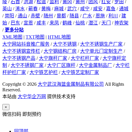
陵
/
石首
/
洪湖
/
松滋
/
监利
/
黄冈
/
黄州
/
团风
/
红安
/
罗田
/
英山
/
浠水
/
蕲春
/
黄梅
/
麻城
/
武穴
/
咸宁
/
咸安
/
嘉鱼
/
通城
/
崇阳
/
通山
/
赤壁
/
随州
/
曾都
/
随县
/
广水
/
恩施
/
利川
/
建
始
/
巴东
/
宣恩
/
咸丰
/
来凤
/
鹤峰
/
仙桃
/
潜江
/
天门
/
神农架
/
更多分站
XML地图
|
TXT地图
|
HTML地图
大宁网站抖音推广服务
/
大宁不锈钢
/
大宁不锈钢生产厂家
/
大宁不锈钢宣传栏
/
大宁钢结构厂房
/
大宁单元门定制生产
/
大宁不锈钢产品
/
大宁旗杆厂家
/
大宁栏杆厂家
/
大宁旗杆定
制
/
大宁不锈钢厂家
/
大宁厂区旗杆
/
大宁金属制品厂
/
大宁栏
杆护栏厂家
/
大宁铁艺护栏
/
大宁铁艺定制厂家
Copyright © 2026
大宁武汉海篮金属制品有限公司
All Rights
Reserved.
本站由
大宁华企万网
提供技术支持
×
微信扫码 即刻预约
回顶部