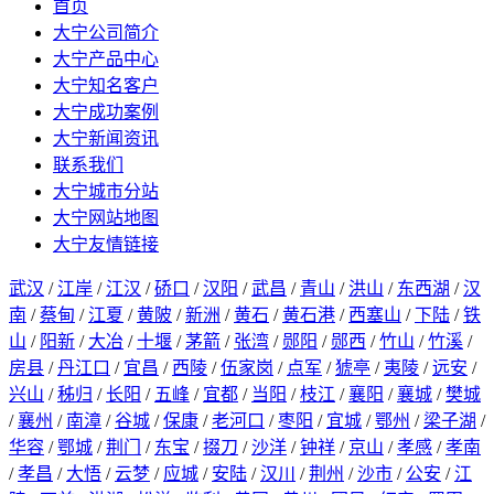
首页
大宁公司简介
大宁产品中心
大宁知名客户
大宁成功案例
大宁新闻资讯
联系我们
大宁城市分站
大宁网站地图
大宁友情链接
武汉
/
江岸
/
江汉
/
硚口
/
汉阳
/
武昌
/
青山
/
洪山
/
东西湖
/
汉
南
/
蔡甸
/
江夏
/
黄陂
/
新洲
/
黄石
/
黄石港
/
西塞山
/
下陆
/
铁
山
/
阳新
/
大冶
/
十堰
/
茅箭
/
张湾
/
郧阳
/
郧西
/
竹山
/
竹溪
/
房县
/
丹江口
/
宜昌
/
西陵
/
伍家岗
/
点军
/
猇亭
/
夷陵
/
远安
/
兴山
/
秭归
/
长阳
/
五峰
/
宜都
/
当阳
/
枝江
/
襄阳
/
襄城
/
樊城
/
襄州
/
南漳
/
谷城
/
保康
/
老河口
/
枣阳
/
宜城
/
鄂州
/
梁子湖
/
华容
/
鄂城
/
荆门
/
东宝
/
掇刀
/
沙洋
/
钟祥
/
京山
/
孝感
/
孝南
/
孝昌
/
大悟
/
云梦
/
应城
/
安陆
/
汉川
/
荆州
/
沙市
/
公安
/
江