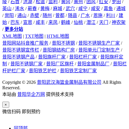
陵
/
石首
/
洪湖
/
松滋
/
监利
/
黄冈
/
黄州
/
团风
/
红安
/
罗田
/
英山
/
浠水
/
蕲春
/
黄梅
/
麻城
/
武穴
/
咸宁
/
咸安
/
嘉鱼
/
通城
/
崇阳
/
通山
/
赤壁
/
随州
/
曾都
/
随县
/
广水
/
恩施
/
利川
/
建
始
/
巴东
/
宣恩
/
咸丰
/
来凤
/
鹤峰
/
仙桃
/
潜江
/
天门
/
神农架
/
更多分站
XML地图
|
TXT地图
|
HTML地图
昔阳网站抖音推广服务
/
昔阳不锈钢
/
昔阳不锈钢生产厂家
/
昔阳不锈钢宣传栏
/
昔阳钢结构厂房
/
昔阳单元门定制生产
/
昔阳不锈钢产品
/
昔阳旗杆厂家
/
昔阳栏杆厂家
/
昔阳旗杆定
制
/
昔阳不锈钢厂家
/
昔阳厂区旗杆
/
昔阳金属制品厂
/
昔阳栏
杆护栏厂家
/
昔阳铁艺护栏
/
昔阳铁艺定制厂家
Copyright © 2026
昔阳武汉海篮金属制品有限公司
All Rights
Reserved.
本站由
昔阳华企万网
提供技术支持
×
微信扫码 即刻预约
回顶部