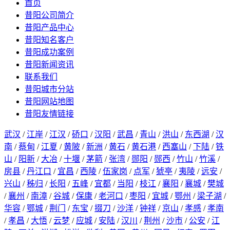
首页
昔阳公司简介
昔阳产品中心
昔阳知名客户
昔阳成功案例
昔阳新闻资讯
联系我们
昔阳城市分站
昔阳网站地图
昔阳友情链接
武汉
/
江岸
/
江汉
/
硚口
/
汉阳
/
武昌
/
青山
/
洪山
/
东西湖
/
汉
南
/
蔡甸
/
江夏
/
黄陂
/
新洲
/
黄石
/
黄石港
/
西塞山
/
下陆
/
铁
山
/
阳新
/
大冶
/
十堰
/
茅箭
/
张湾
/
郧阳
/
郧西
/
竹山
/
竹溪
/
房县
/
丹江口
/
宜昌
/
西陵
/
伍家岗
/
点军
/
猇亭
/
夷陵
/
远安
/
兴山
/
秭归
/
长阳
/
五峰
/
宜都
/
当阳
/
枝江
/
襄阳
/
襄城
/
樊城
/
襄州
/
南漳
/
谷城
/
保康
/
老河口
/
枣阳
/
宜城
/
鄂州
/
梁子湖
/
华容
/
鄂城
/
荆门
/
东宝
/
掇刀
/
沙洋
/
钟祥
/
京山
/
孝感
/
孝南
/
孝昌
/
大悟
/
云梦
/
应城
/
安陆
/
汉川
/
荆州
/
沙市
/
公安
/
江