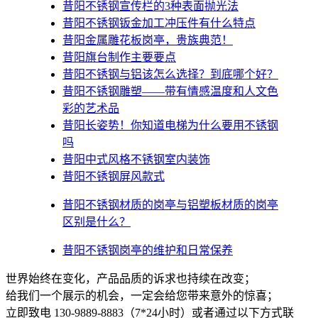
昔阳不锈钢宣传栏的3种表面抛光法
昔阳不锈钢钣金加工冲压件有什么特点
昔阳金属雕花板岗亭，贵族典范！
昔阳旗台制作主要要点
昔阳不锈钢与铝该怎么选择？到底哪个好？
昔阳不锈钢雕塑——带有情感温度和人文色
彩的艺术品
昔阳​长姿势！你知道电梯为什么要用不锈钢
吗
昔阳中式风格不锈钢室内装饰
昔阳不锈钢屏风款式
昔阳不锈钢材质的岗亭与铝塑板材质的岗亭
区别是什么？
昔阳不锈钢岗亭的维护和日常保养
世界始终在变化，产品品质的诉求也持续在改变；
给我们一个展示的机会，一定会给您带来意外的惊喜；
立即致电 130-9889-8883（7*24小时）或者通过以下方式联