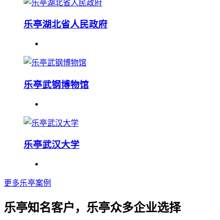
乐亭湖北省人民政府
乐亭武钢博物馆
乐亭武汉大学
更多乐亭案例
乐亭知名客户，乐亭众多企业选择