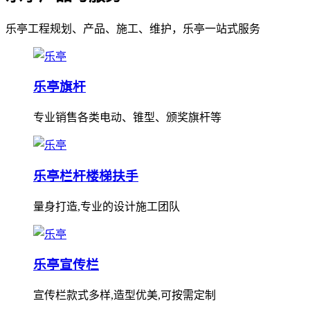
乐亭工程规划、产品、施工、维护，乐亭一站式服务
乐亭旗杆
专业销售各类电动、锥型、颁奖旗杆等
乐亭栏杆楼梯扶手
量身打造,专业的设计施工团队
乐亭宣传栏
宣传栏款式多样,造型优美,可按需定制