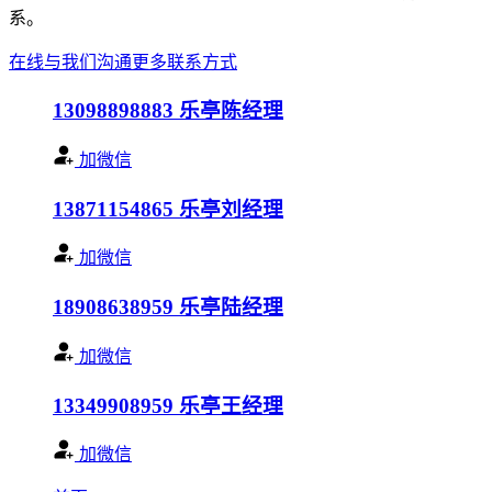
系。
在线与我们沟通
更多联系方式
13098898883
乐亭陈经理
加微信
13871154865
乐亭刘经理
加微信
18908638959
乐亭陆经理
加微信
13349908959
乐亭王经理
加微信