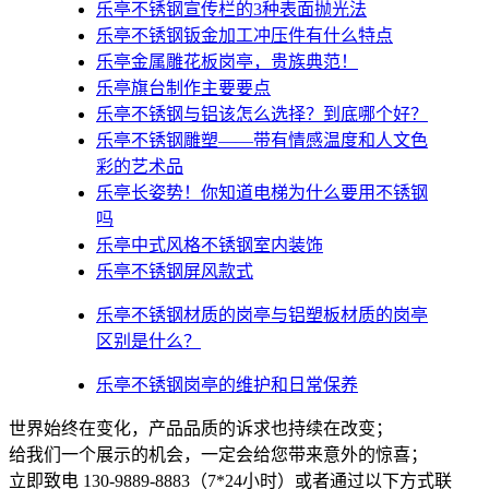
乐亭不锈钢宣传栏的3种表面抛光法
乐亭不锈钢钣金加工冲压件有什么特点
乐亭金属雕花板岗亭，贵族典范！
乐亭旗台制作主要要点
乐亭不锈钢与铝该怎么选择？到底哪个好？
乐亭不锈钢雕塑——带有情感温度和人文色
彩的艺术品
乐亭​长姿势！你知道电梯为什么要用不锈钢
吗
乐亭中式风格不锈钢室内装饰
乐亭不锈钢屏风款式
乐亭不锈钢材质的岗亭与铝塑板材质的岗亭
区别是什么？
乐亭不锈钢岗亭的维护和日常保养
世界始终在变化，产品品质的诉求也持续在改变；
给我们一个展示的机会，一定会给您带来意外的惊喜；
立即致电 130-9889-8883（7*24小时）或者通过以下方式联