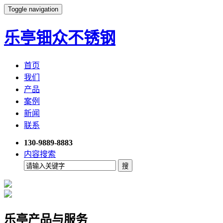
Toggle navigation
乐亭钿众不锈钢
首页
我们
产品
案例
新闻
联系
130-9889-8883
内容搜索
乐亭产品与服务