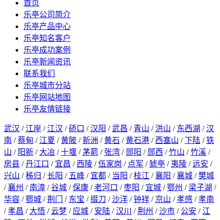
首页
乐亭公司简介
乐亭产品中心
乐亭知名客户
乐亭成功案例
乐亭新闻资讯
联系我们
乐亭城市分站
乐亭网站地图
乐亭友情链接
武汉
/
江岸
/
江汉
/
硚口
/
汉阳
/
武昌
/
青山
/
洪山
/
东西湖
/
汉
南
/
蔡甸
/
江夏
/
黄陂
/
新洲
/
黄石
/
黄石港
/
西塞山
/
下陆
/
铁
山
/
阳新
/
大冶
/
十堰
/
茅箭
/
张湾
/
郧阳
/
郧西
/
竹山
/
竹溪
/
房县
/
丹江口
/
宜昌
/
西陵
/
伍家岗
/
点军
/
猇亭
/
夷陵
/
远安
/
兴山
/
秭归
/
长阳
/
五峰
/
宜都
/
当阳
/
枝江
/
襄阳
/
襄城
/
樊城
/
襄州
/
南漳
/
谷城
/
保康
/
老河口
/
枣阳
/
宜城
/
鄂州
/
梁子湖
/
华容
/
鄂城
/
荆门
/
东宝
/
掇刀
/
沙洋
/
钟祥
/
京山
/
孝感
/
孝南
/
孝昌
/
大悟
/
云梦
/
应城
/
安陆
/
汉川
/
荆州
/
沙市
/
公安
/
江