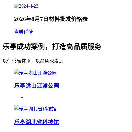
2026年8月7日材料批发价格表
查看详情
乐亭成功案例，打造高品质服务
以信誉赢尊重，以品质求发展
乐亭洪山江滩公园
乐亭湖北省科技馆