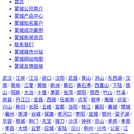
首页
蒙城公司简介
蒙城产品中心
蒙城知名客户
蒙城成功案例
蒙城新闻资讯
联系我们
蒙城城市分站
蒙城网站地图
蒙城友情链接
武汉
/
江岸
/
江汉
/
硚口
/
汉阳
/
武昌
/
青山
/
洪山
/
东西湖
/
汉
南
/
蔡甸
/
江夏
/
黄陂
/
新洲
/
黄石
/
黄石港
/
西塞山
/
下陆
/
铁
山
/
阳新
/
大冶
/
十堰
/
茅箭
/
张湾
/
郧阳
/
郧西
/
竹山
/
竹溪
/
房县
/
丹江口
/
宜昌
/
西陵
/
伍家岗
/
点军
/
猇亭
/
夷陵
/
远安
/
兴山
/
秭归
/
长阳
/
五峰
/
宜都
/
当阳
/
枝江
/
襄阳
/
襄城
/
樊城
/
襄州
/
南漳
/
谷城
/
保康
/
老河口
/
枣阳
/
宜城
/
鄂州
/
梁子湖
/
华容
/
鄂城
/
荆门
/
东宝
/
掇刀
/
沙洋
/
钟祥
/
京山
/
孝感
/
孝南
/
孝昌
/
大悟
/
云梦
/
应城
/
安陆
/
汉川
/
荆州
/
沙市
/
公安
/
江