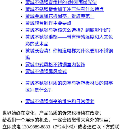
蒙城不锈钢宣传栏的3种表面抛光法
蒙城不锈钢钣金加工冲压件有什么特点
蒙城金属雕花板岗亭，贵族典范！
蒙城旗台制作主要要点
蒙城不锈钢与铝该怎么选择？到底哪个好？
蒙城不锈钢雕塑——带有情感温度和人文色
彩的艺术品
蒙城​长姿势！你知道电梯为什么要用不锈钢
吗
蒙城中式风格不锈钢室内装饰
蒙城不锈钢屏风款式
蒙城不锈钢材质的岗亭与铝塑板材质的岗亭
区别是什么？
蒙城不锈钢岗亭的维护和日常保养
世界始终在变化，产品品质的诉求也持续在改变；
给我们一个展示的机会，一定会给您带来意外的惊喜；
立即致电 130-9889-8883（7*24小时）或者通过以下方式联