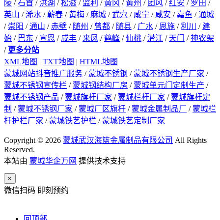
陵
/
石首
/
洪湖
/
松滋
/
监利
/
黄冈
/
黄州
/
团风
/
红安
/
罗田
/
英山
/
浠水
/
蕲春
/
黄梅
/
麻城
/
武穴
/
咸宁
/
咸安
/
嘉鱼
/
通城
/
崇阳
/
通山
/
赤壁
/
随州
/
曾都
/
随县
/
广水
/
恩施
/
利川
/
建
始
/
巴东
/
宣恩
/
咸丰
/
来凤
/
鹤峰
/
仙桃
/
潜江
/
天门
/
神农架
/
更多分站
XML地图
|
TXT地图
|
HTML地图
蒙城网站抖音推广服务
/
蒙城不锈钢
/
蒙城不锈钢生产厂家
/
蒙城不锈钢宣传栏
/
蒙城钢结构厂房
/
蒙城单元门定制生产
/
蒙城不锈钢产品
/
蒙城旗杆厂家
/
蒙城栏杆厂家
/
蒙城旗杆定
制
/
蒙城不锈钢厂家
/
蒙城厂区旗杆
/
蒙城金属制品厂
/
蒙城栏
杆护栏厂家
/
蒙城铁艺护栏
/
蒙城铁艺定制厂家
Copyright © 2026
蒙城武汉海篮金属制品有限公司
All Rights
Reserved.
本站由
蒙城华企万网
提供技术支持
×
微信扫码 即刻预约
回顶部