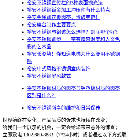
裕安不锈钢宣传栏的3种表面抛光法
裕安不锈钢钣金加工冲压件有什么特点
裕安金属雕花板岗亭，贵族典范！
裕安旗台制作主要要点
裕安不锈钢与铝该怎么选择？到底哪个好？
裕安不锈钢雕塑——带有情感温度和人文色
彩的艺术品
裕安​长姿势！你知道电梯为什么要用不锈钢
吗
裕安中式风格不锈钢室内装饰
裕安不锈钢屏风款式
裕安不锈钢材质的岗亭与铝塑板材质的岗亭
区别是什么？
裕安不锈钢岗亭的维护和日常保养
世界始终在变化，产品品质的诉求也持续在改变；
给我们一个展示的机会，一定会给您带来意外的惊喜；
立即致电 130-9889-8883（7*24小时）或者通过以下方式联