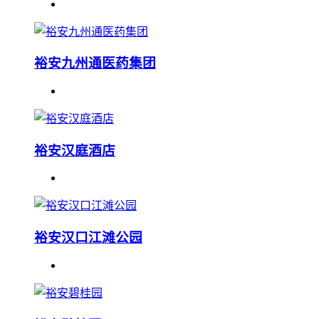
裕安九州通医药集团
裕安汉庭酒店
裕安汉口江滩公园