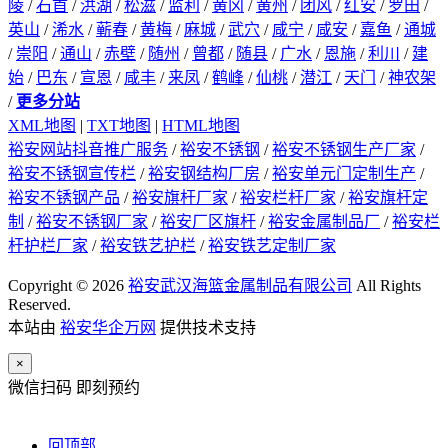
陵
/
石首
/
洪湖
/
松滋
/
监利
/
黄冈
/
黄州
/
团风
/
红安
/
罗田
/
英山
/
浠水
/
蕲春
/
黄梅
/
麻城
/
武穴
/
咸宁
/
咸安
/
嘉鱼
/
通城
/
崇阳
/
通山
/
赤壁
/
随州
/
曾都
/
随县
/
广水
/
恩施
/
利川
/
建
始
/
巴东
/
宣恩
/
咸丰
/
来凤
/
鹤峰
/
仙桃
/
潜江
/
天门
/
神农架
/
更多分站
XML地图
|
TXT地图
|
HTML地图
裕安网站抖音推广服务
/
裕安不锈钢
/
裕安不锈钢生产厂家
/
裕安不锈钢宣传栏
/
裕安钢结构厂房
/
裕安单元门定制生产
/
裕安不锈钢产品
/
裕安旗杆厂家
/
裕安栏杆厂家
/
裕安旗杆定
制
/
裕安不锈钢厂家
/
裕安厂区旗杆
/
裕安金属制品厂
/
裕安栏
杆护栏厂家
/
裕安铁艺护栏
/
裕安铁艺定制厂家
Copyright © 2026
裕安武汉海篮金属制品有限公司
All Rights
Reserved.
本站由
裕安华企万网
提供技术支持
×
微信扫码 即刻预约
回顶部