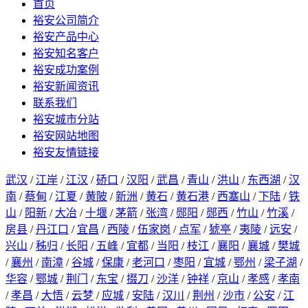
首页
裕安公司简介
裕安产品中心
裕安知名客户
裕安成功案例
裕安新闻资讯
联系我们
裕安城市分站
裕安网站地图
裕安友情链接
武汉
/
江岸
/
江汉
/
硚口
/
汉阳
/
武昌
/
青山
/
洪山
/
东西湖
/
汉
南
/
蔡甸
/
江夏
/
黄陂
/
新洲
/
黄石
/
黄石港
/
西塞山
/
下陆
/
铁
山
/
阳新
/
大冶
/
十堰
/
茅箭
/
张湾
/
郧阳
/
郧西
/
竹山
/
竹溪
/
房县
/
丹江口
/
宜昌
/
西陵
/
伍家岗
/
点军
/
猇亭
/
夷陵
/
远安
/
兴山
/
秭归
/
长阳
/
五峰
/
宜都
/
当阳
/
枝江
/
襄阳
/
襄城
/
樊城
/
襄州
/
南漳
/
谷城
/
保康
/
老河口
/
枣阳
/
宜城
/
鄂州
/
梁子湖
/
华容
/
鄂城
/
荆门
/
东宝
/
掇刀
/
沙洋
/
钟祥
/
京山
/
孝感
/
孝南
/
孝昌
/
大悟
/
云梦
/
应城
/
安陆
/
汉川
/
荆州
/
沙市
/
公安
/
江