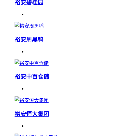
裕安碧桂园
裕安周黑鸭
裕安中百仓储
裕安恒大集团