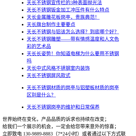
天长不锈钢宣传栏的3种表面抛光法
天长不锈钢钣金加工冲压件有什么特点
天长金属雕花板岗亭，贵族典范！
天长旗台制作主要要点
天长不锈钢与铝该怎么选择？到底哪个好？
天长不锈钢雕塑——带有情感温度和人文色
彩的艺术品
天长​长姿势！你知道电梯为什么要用不锈钢
吗
天长中式风格不锈钢室内装饰
天长不锈钢屏风款式
天长不锈钢材质的岗亭与铝塑板材质的岗亭
区别是什么？
天长不锈钢岗亭的维护和日常保养
世界始终在变化，产品品质的诉求也持续在改变；
给我们一个展示的机会，一定会给您带来意外的惊喜；
立即致电 130-9889-8883（7*24小时）或者通过以下方式联