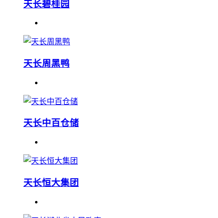
天长碧桂园
天长周黑鸭
天长中百仓储
天长恒大集团