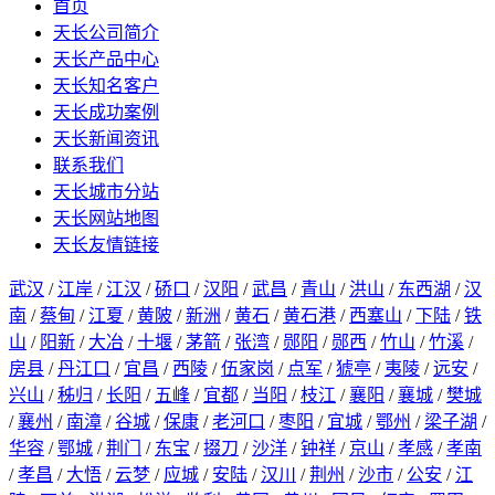
首页
天长公司简介
天长产品中心
天长知名客户
天长成功案例
天长新闻资讯
联系我们
天长城市分站
天长网站地图
天长友情链接
武汉
/
江岸
/
江汉
/
硚口
/
汉阳
/
武昌
/
青山
/
洪山
/
东西湖
/
汉
南
/
蔡甸
/
江夏
/
黄陂
/
新洲
/
黄石
/
黄石港
/
西塞山
/
下陆
/
铁
山
/
阳新
/
大冶
/
十堰
/
茅箭
/
张湾
/
郧阳
/
郧西
/
竹山
/
竹溪
/
房县
/
丹江口
/
宜昌
/
西陵
/
伍家岗
/
点军
/
猇亭
/
夷陵
/
远安
/
兴山
/
秭归
/
长阳
/
五峰
/
宜都
/
当阳
/
枝江
/
襄阳
/
襄城
/
樊城
/
襄州
/
南漳
/
谷城
/
保康
/
老河口
/
枣阳
/
宜城
/
鄂州
/
梁子湖
/
华容
/
鄂城
/
荆门
/
东宝
/
掇刀
/
沙洋
/
钟祥
/
京山
/
孝感
/
孝南
/
孝昌
/
大悟
/
云梦
/
应城
/
安陆
/
汉川
/
荆州
/
沙市
/
公安
/
江