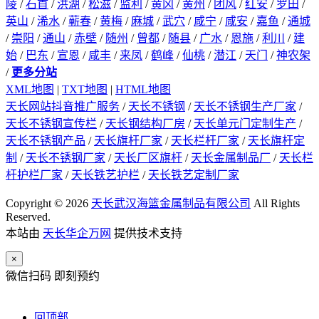
陵
/
石首
/
洪湖
/
松滋
/
监利
/
黄冈
/
黄州
/
团风
/
红安
/
罗田
/
英山
/
浠水
/
蕲春
/
黄梅
/
麻城
/
武穴
/
咸宁
/
咸安
/
嘉鱼
/
通城
/
崇阳
/
通山
/
赤壁
/
随州
/
曾都
/
随县
/
广水
/
恩施
/
利川
/
建
始
/
巴东
/
宣恩
/
咸丰
/
来凤
/
鹤峰
/
仙桃
/
潜江
/
天门
/
神农架
/
更多分站
XML地图
|
TXT地图
|
HTML地图
天长网站抖音推广服务
/
天长不锈钢
/
天长不锈钢生产厂家
/
天长不锈钢宣传栏
/
天长钢结构厂房
/
天长单元门定制生产
/
天长不锈钢产品
/
天长旗杆厂家
/
天长栏杆厂家
/
天长旗杆定
制
/
天长不锈钢厂家
/
天长厂区旗杆
/
天长金属制品厂
/
天长栏
杆护栏厂家
/
天长铁艺护栏
/
天长铁艺定制厂家
Copyright © 2026
天长武汉海篮金属制品有限公司
All Rights
Reserved.
本站由
天长华企万网
提供技术支持
×
微信扫码 即刻预约
回顶部