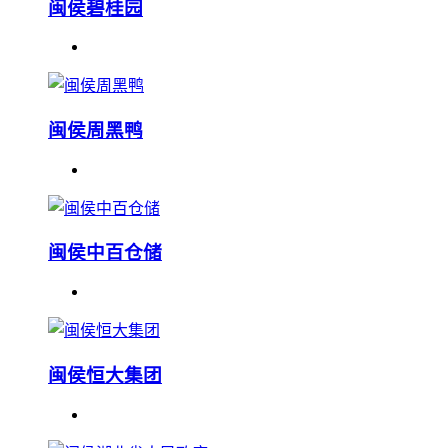
闽侯碧桂园
闽侯周黑鸭
闽侯中百仓储
闽侯恒大集团