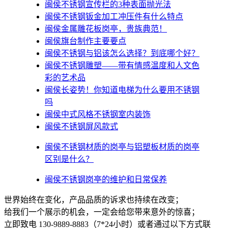
闽侯不锈钢宣传栏的3种表面抛光法
闽侯不锈钢钣金加工冲压件有什么特点
闽侯金属雕花板岗亭，贵族典范！
闽侯旗台制作主要要点
闽侯不锈钢与铝该怎么选择？到底哪个好？
闽侯不锈钢雕塑——带有情感温度和人文色
彩的艺术品
闽侯​长姿势！你知道电梯为什么要用不锈钢
吗
闽侯中式风格不锈钢室内装饰
闽侯不锈钢屏风款式
闽侯不锈钢材质的岗亭与铝塑板材质的岗亭
区别是什么？
闽侯不锈钢岗亭的维护和日常保养
世界始终在变化，产品品质的诉求也持续在改变；
给我们一个展示的机会，一定会给您带来意外的惊喜；
立即致电 130-9889-8883（7*24小时）或者通过以下方式联