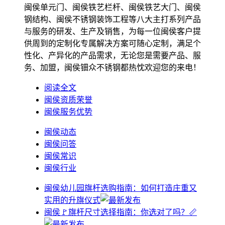
闽侯单元门、闽侯铁艺栏杆、闽侯铁艺大门、闽侯
钢结构、闽侯不锈钢装饰工程等八大主打系列产品
与服务的研发、生产及销售，为每一位闽侯客户提
供周到的定制化专属解决方案可随心定制，满足个
性化、产异化的产品需求，无论您是需要产品、服
务、加盟，闽侯钿众不锈钢都热忱欢迎您的来电！
阅读全文
闽侯资质荣誉
闽侯服务优势
闽侯动态
闽侯问答
闽侯常识
闽侯行业
闽侯幼儿园旗杆选购指南：如何打造庄重又
实用的升旗仪式
闽侯🚩旗杆尺寸选择指南：你选对了吗？📏