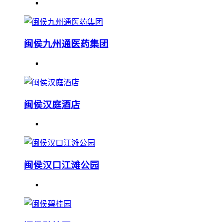
闽侯九州通医药集团
闽侯汉庭酒店
闽侯汉口江滩公园