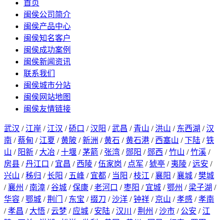
首页
闽侯公司简介
闽侯产品中心
闽侯知名客户
闽侯成功案例
闽侯新闻资讯
联系我们
闽侯城市分站
闽侯网站地图
闽侯友情链接
武汉
/
江岸
/
江汉
/
硚口
/
汉阳
/
武昌
/
青山
/
洪山
/
东西湖
/
汉
南
/
蔡甸
/
江夏
/
黄陂
/
新洲
/
黄石
/
黄石港
/
西塞山
/
下陆
/
铁
山
/
阳新
/
大冶
/
十堰
/
茅箭
/
张湾
/
郧阳
/
郧西
/
竹山
/
竹溪
/
房县
/
丹江口
/
宜昌
/
西陵
/
伍家岗
/
点军
/
猇亭
/
夷陵
/
远安
/
兴山
/
秭归
/
长阳
/
五峰
/
宜都
/
当阳
/
枝江
/
襄阳
/
襄城
/
樊城
/
襄州
/
南漳
/
谷城
/
保康
/
老河口
/
枣阳
/
宜城
/
鄂州
/
梁子湖
/
华容
/
鄂城
/
荆门
/
东宝
/
掇刀
/
沙洋
/
钟祥
/
京山
/
孝感
/
孝南
/
孝昌
/
大悟
/
云梦
/
应城
/
安陆
/
汉川
/
荆州
/
沙市
/
公安
/
江