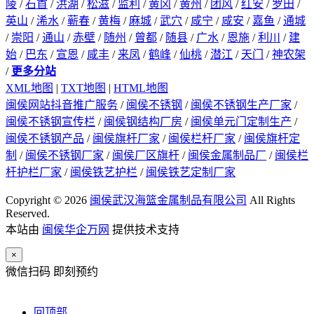
陵
/
石首
/
洪湖
/
松滋
/
监利
/
黄冈
/
黄州
/
团风
/
红安
/
罗田
/
英山
/
浠水
/
蕲春
/
黄梅
/
麻城
/
武穴
/
咸宁
/
咸安
/
嘉鱼
/
通城
/
崇阳
/
通山
/
赤壁
/
随州
/
曾都
/
随县
/
广水
/
恩施
/
利川
/
建
始
/
巴东
/
宣恩
/
咸丰
/
来凤
/
鹤峰
/
仙桃
/
潜江
/
天门
/
神农架
/
更多分站
XML地图
|
TXT地图
|
HTML地图
闽侯网站抖音推广服务
/
闽侯不锈钢
/
闽侯不锈钢生产厂家
/
闽侯不锈钢宣传栏
/
闽侯钢结构厂房
/
闽侯单元门定制生产
/
闽侯不锈钢产品
/
闽侯旗杆厂家
/
闽侯栏杆厂家
/
闽侯旗杆定
制
/
闽侯不锈钢厂家
/
闽侯厂区旗杆
/
闽侯金属制品厂
/
闽侯栏
杆护栏厂家
/
闽侯铁艺护栏
/
闽侯铁艺定制厂家
Copyright © 2026
闽侯武汉海篮金属制品有限公司
All Rights
Reserved.
本站由
闽侯华企万网
提供技术支持
×
微信扫码 即刻预约
回顶部